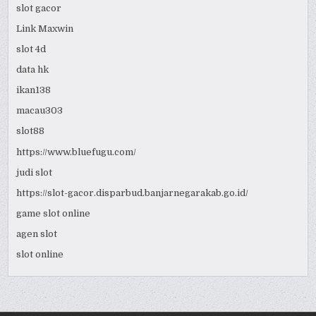
slot gacor
Link Maxwin
slot 4d
data hk
ikan138
macau303
slot88
https://www.bluefugu.com/
judi slot
https://slot-gacor.disparbud.banjarnegarakab.go.id/
game slot online
agen slot
slot online