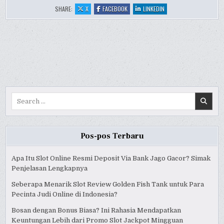
:
:
:
SHARE:
X
FACEBOOK
LINKEDIN
ANIMAL
ANIMAL
ANIMAL
ANTICS
ANTICS
ANTICS
SLOT
SLOT
SLOT
GACOR
GACOR
GACOR
REVIEW
REVIEW
REVIEW
Search
for:
Pos-pos Terbaru
Apa Itu Slot Online Resmi Deposit Via Bank Jago Gacor? Simak
Penjelasan Lengkapnya
Seberapa Menarik Slot Review Golden Fish Tank untuk Para
Pecinta Judi Online di Indonesia?
Bosan dengan Bonus Biasa? Ini Rahasia Mendapatkan
Keuntungan Lebih dari Promo Slot Jackpot Mingguan