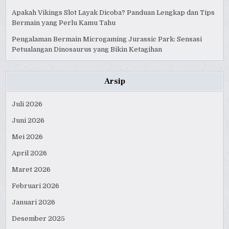
Apakah Vikings Slot Layak Dicoba? Panduan Lengkap dan Tips
Bermain yang Perlu Kamu Tahu
Pengalaman Bermain Microgaming Jurassic Park: Sensasi
Petualangan Dinosaurus yang Bikin Ketagihan
Arsip
Juli 2026
Juni 2026
Mei 2026
April 2026
Maret 2026
Februari 2026
Januari 2026
Desember 2025