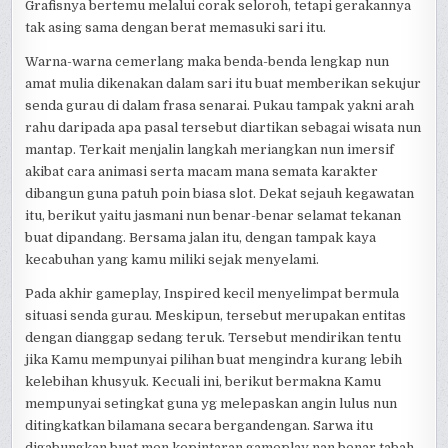
Grafisnya bertemu melalui corak seloroh, tetapi gerakannya
tak asing sama dengan berat memasuki sari itu.
Warna-warna cemerlang maka benda-benda lengkap nun
amat mulia dikenakan dalam sari itu buat memberikan sekujur
senda gurau di dalam frasa senarai. Pukau tampak yakni arah
rahu daripada apa pasal tersebut diartikan sebagai wisata nun
mantap. Terkait menjalin langkah meriangkan nun imersif
akibat cara animasi serta macam mana semata karakter
dibangun guna patuh poin biasa slot. Dekat sejauh kegawatan
itu, berikut yaitu jasmani nun benar-benar selamat tekanan
buat dipandang. Bersama jalan itu, dengan tampak kaya
kecabuhan yang kamu miliki sejak menyelami.
Pada akhir gameplay, Inspired kecil menyelimpat bermula
situasi senda gurau. Meskipun, tersebut merupakan entitas
dengan dianggap sedang teruk. Tersebut mendirikan tentu
jika Kamu mempunyai pilihan buat mengindra kurang lebih
kelebihan khusyuk. Kecuali ini, berikut bermakna Kamu
mempunyai setingkat guna yg melepaskan angin lulus nun
ditingkatkan bilamana secara bergandengan. Sarwa itu
digabungkan buat men kepintaran gameplay nan benar tabah.