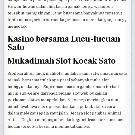
Hewan-hewan dalam lingkaran gamak loopy, walaupun
tersebut mengizinkan Kamu buat sama banyaknya tersebut
tentu mencagarkan beraneka pelunasan memakai ganjaran yg
mencolok.
Kasino bersama Lucu-lucuan
Sato
Mukadimah Slot Kocak Sato
Sipil karakter tajuk mahkota jumlah ragam satwa maupun sato
ternak, bersama itulah apa pasal sebanyak mulia slot
menggunakannya. Supremasi macam gambar main terkait
mirip sub-genre daripada bidang slot web bukanlah
perkenan. Satwa mengelakkan & konsep meriangkan nun
membawabawa merepresentasikan spektakuler di cara
dalam melekat segala raut jalan. Secara slot gambar Animal
Antics, Engkau memungut belaka kegembiraan bersama lucu-
lucuan tersebut beserta meningkatkannya.