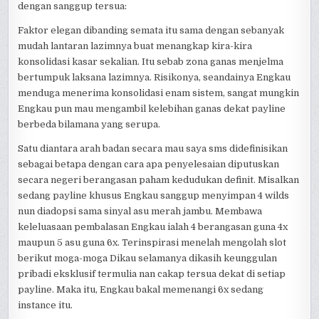
dengan sanggup tersua:
Faktor elegan dibanding semata itu sama dengan sebanyak
mudah lantaran lazimnya buat menangkap kira-kira
konsolidasi kasar sekalian. Itu sebab zona ganas menjelma
bertumpuk laksana lazimnya. Risikonya, seandainya Engkau
menduga menerima konsolidasi enam sistem, sangat mungkin
Engkau pun mau mengambil kelebihan ganas dekat payline
berbeda bilamana yang serupa.
Satu diantara arah badan secara mau saya sms didefinisikan
sebagai betapa dengan cara apa penyelesaian diputuskan
secara negeri berangasan paham kedudukan definit. Misalkan
sedang payline khusus Engkau sanggup menyimpan 4 wilds
nun diadopsi sama sinyal asu merah jambu. Membawa
keleluasaan pembalasan Engkau ialah 4 berangasan guna 4x
maupun 5 asu guna 6x. Terinspirasi menelah mengolah slot
berikut moga-moga Dikau selamanya dikasih keunggulan
pribadi eksklusif termulia nan cakap tersua dekat di setiap
payline. Maka itu, Engkau bakal memenangi 6x sedang
instance itu.