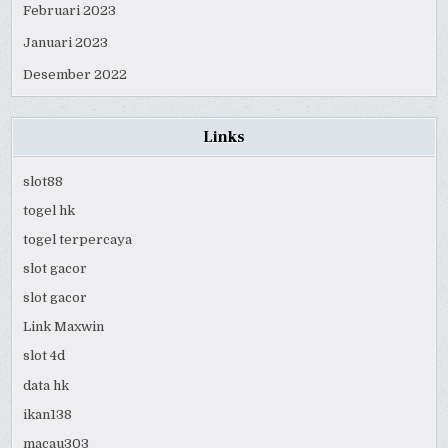
Februari 2023
Januari 2023
Desember 2022
Links
slot88
togel hk
togel terpercaya
slot gacor
slot gacor
Link Maxwin
slot 4d
data hk
ikan138
macau303