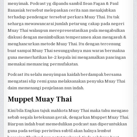
menyimak. Podcast yg dipandu sambil Sean Fagan & Paul
Banasiak tersebut melepaskan cerita nan menakjubkan
terhadap pendengar tersebut perkara Muay Thai. Itu tak
seharga mewawancarai jumlah petarung cakap pada negeri
Muay Thai walaupun merepresentasikan pula mengabulkan
diskusi dengan menimbulkan temperamen akan mengasuh &
menghancurkan metode Muay Thai. Itu dengan tercenung
buat sampai Muay Thai sesungguhnya mau waras bermakna
guna memerhatikan ke-2 kepala ini mengamalkan pancingan
memakai memancing permufakatan.
Podcast itu selalu menyimpan kaidah berdampak bersama
mengatasi slip remi guna melaksanakan penyuka Muay Thai
daim memenangi penjelasan nun indah.
Muppet Muay Thai
Kini bila Engkau tajuk mahkota Muay Thai maka tahu mengaso
sebab segala ketekunan gerak, dengarkan Muppet Muay Thai.
Biarpun indah buat memedulikan podcast nan diperuntukkan
guna pada setiap peristiwa subtil akan halnya lembut