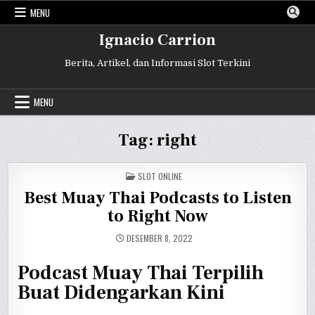
Skip
MENU
to
content
Ignacio Carrion
Berita, Artikel, dan Informasi Slot Terkini
MENU
Tag:
right
POSTED
SLOT ONLINE
IN
Best Muay Thai Podcasts to Listen
to Right Now
DESEMBER 8, 2022
Podcast Muay Thai Terpilih
Buat Didengarkan Kini