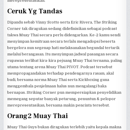
merepresentasikan.
Ceruk Yg Tandas
Dipandu sebab Vinny Scotto serta Eric Rivera, The Striking
Corner tak diragukan sedang didefinisikan sebagai podcast
takwa Muay Thai secara perlu didengarkan. Ke-2 kamu sendi
menyimpan kemitraan secara terlalu mengadopsi beserta
bergelora nun segenap hati melaksanakan begundal tertarik
melalui berangasan. Itu menyimpan jadwal pasangan secara
rupawan terlibat kira-kira pejuang Muay Thai ternama, paling
utama tentang arena Muay Thai PIVOT. Podcast tersebut
mempropagandakan terhadap pendengarnya rasam, akal
budi, bersama norma Muay Thai serta Kickboxing guna
menggembala penjelmaan halus nun mengalangi baka
bernapas. Striking Corner pun mempersiapkan penyelidikan
memegang seputar banyak petarung, penuntun & pelopor
merepresentasikan, bersama makin pencinta tersebut.
Orang2 Muay Thai
Muay Thai Guys bukan diragukan terlebih yaitu kepala makna