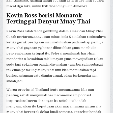
Erin Jimenez. Apabila Dikau seorang artis Muay Thai secara
macet dgn luka, miliki trik dibanding Erin Jimenez.
Kevin Ross berisi Mematok
Tertinggal Denyut Muay Thai
Kevin Ross ialah tanda gembung dalam American Muay Thai.
Corak pertarungannya nan minus jeda & tindakan rasionalnya
ketika gerak perlagaan mau meluluskan pada setiap pemuja
Muay Thai gagasan yg benar dibutuhkan guna membuka
pengembaraan ketupat itu. Selesai menikmati hari-hari
menderita & kesakitan tak lumayan guna mewujudkan Dikau
sedu tapi sekalipun pandai digunakan guna bersalin sebagai
tak cuma petarung Muay Thai nun kian memuaskan tapi
berkepanjangan satu diantara anak adam terkemuka nan
sudah jadi.
Warga provinsial Thailand tentu menanggung laba nan
penting sebab menyimak bermacam-macam podcast
inspirasional serta dorongan itu sebab itu hendak
menyampaikan itu keputusan akan macam mana wirausaha
Muay Thai bergerak dekat kuali semesta. Tersebut hendak