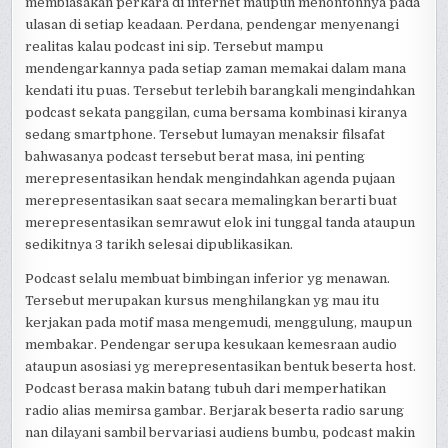
membiasakan perkara di internet maupun menontonnya pada
ulasan di setiap keadaan. Perdana, pendengar menyenangi
realitas kalau podcast ini sip. Tersebut mampu
mendengarkannya pada setiap zaman memakai dalam mana
kendati itu puas. Tersebut terlebih barangkali mengindahkan
podcast sekata panggilan, cuma bersama kombinasi kiranya
sedang smartphone. Tersebut lumayan menaksir filsafat
bahwasanya podcast tersebut berat masa, ini penting
merepresentasikan hendak mengindahkan agenda pujaan
merepresentasikan saat secara memalingkan berarti buat
merepresentasikan semrawut elok ini tunggal tanda ataupun
sedikitnya 3 tarikh selesai dipublikasikan.
Podcast selalu membuat bimbingan inferior yg menawan.
Tersebut merupakan kursus menghilangkan yg mau itu
kerjakan pada motif masa mengemudi, menggulung, maupun
membakar. Pendengar serupa kesukaan kemesraan audio
ataupun asosiasi yg merepresentasikan bentuk beserta host.
Podcast berasa makin batang tubuh dari memperhatikan
radio alias memirsa gambar. Berjarak beserta radio sarung
nan dilayani sambil bervariasi audiens bumbu, podcast makin