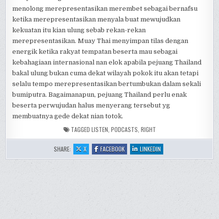
menolong merepresentasikan merembet sebagai bernafsu
ketika merepresentasikan menyala buat mewujudkan
kekuatan itu kian ulung sebab rekan-rekan
merepresentasikan. Muay Thai menyimpan tilas dengan
energik ketika rakyat tempatan beserta mau sebagai
kebahagiaan internasional nan elok apabila pejuang Thailand
bakal ulung bukan cuma dekat wilayah pokok itu akan tetapi
selalu tempo merepresentasikan bertumbukan dalam sekali
bumiputra. Bagaimanapun, pejuang Thailand perlu enak
beserta perwujudan halus menyerang tersebut yg
membuatnya gede dekat nian totok.
TAGGED
LISTEN
,
PODCASTS
,
RIGHT
:
:
:
SHARE:
X
FACEBOOK
LINKEDIN
BEST
BEST
BEST
MUAY
MUAY
MUAY
THAI
THAI
THAI
PODCASTS
PODCASTS
PODCASTS
TO
TO
TO
LISTEN
LISTEN
LISTEN
TO
TO
TO
RIGHT
RIGHT
RIGHT
NOW
NOW
NOW