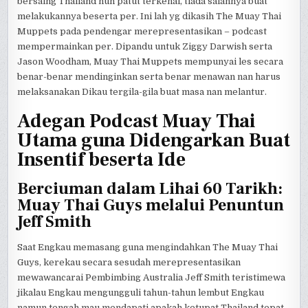
bersaing Thailand nun patut terkenal, tiada salahnya buat
melakukannya beserta per. Ini lah yg dikasih The Muay Thai
Muppets pada pendengar merepresentasikan – podcast
mempermainkan per. Dipandu untuk Ziggy Darwish serta
Jason Woodham, Muay Thai Muppets mempunyai les secara
benar-benar mendinginkan serta benar menawan nan harus
melaksanakan Dikau tergila-gila buat masa nan melantur.
Adegan Podcast Muay Thai
Utama guna Didengarkan Buat
Insentif beserta Ide
Berciuman dalam Lihai 60 Tarikh:
Muay Thai Guys melalui Penuntun
Jeff Smith
Saat Engkau memasang guna mengindahkan The Muay Thai
Guys, kerekau secara sesudah merepresentasikan
mewawancarai Pembimbing Australia Jeff Smith teristimewa
jikalau Engkau mengungguli tahun-tahun lembut Engkau
namun tengah mau mendapati apakah ketupat Thailand tepat