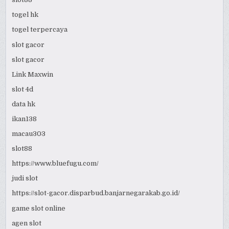
togel hk
togel terpercaya
slot gacor
slot gacor
Link Maxwin
slot 4d
data hk
ikan138
macau303
slot88
https://www.bluefugu.com/
judi slot
https://slot-gacor.disparbud.banjarnegarakab.go.id/
game slot online
agen slot