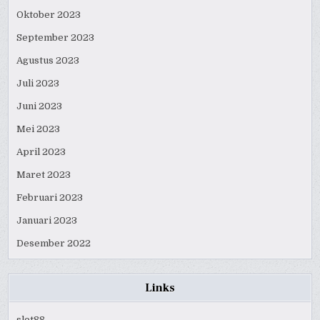
Oktober 2023
September 2023
Agustus 2023
Juli 2023
Juni 2023
Mei 2023
April 2023
Maret 2023
Februari 2023
Januari 2023
Desember 2022
Links
slot88