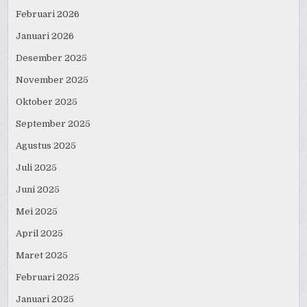
Februari 2026
Januari 2026
Desember 2025
November 2025
Oktober 2025
September 2025
Agustus 2025
Juli 2025
Juni 2025
Mei 2025
April 2025
Maret 2025
Februari 2025
Januari 2025