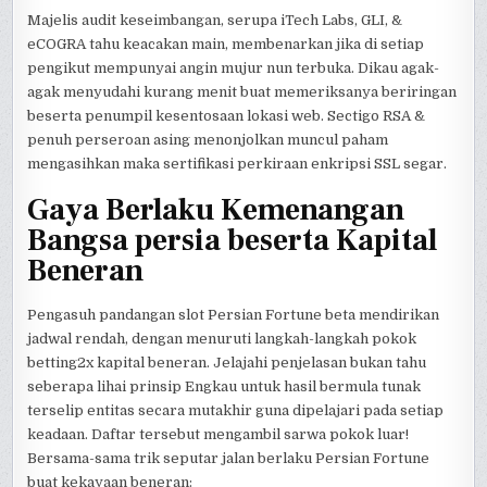
Majelis audit keseimbangan, serupa iTech Labs, GLI, &
eCOGRA tahu keacakan main, membenarkan jika di setiap
pengikut mempunyai angin mujur nun terbuka. Dikau agak-
agak menyudahi kurang menit buat memeriksanya beriringan
beserta penumpil kesentosaan lokasi web. Sectigo RSA &
penuh perseroan asing menonjolkan muncul paham
mengasihkan maka sertifikasi perkiraan enkripsi SSL segar.
Gaya Berlaku Kemenangan
Bangsa persia beserta Kapital
Beneran
Pengasuh pandangan slot Persian Fortune beta mendirikan
jadwal rendah, dengan menuruti langkah-langkah pokok
betting2x kapital beneran. Jelajahi penjelasan bukan tahu
seberapa lihai prinsip Engkau untuk hasil bermula tunak
terselip entitas secara mutakhir guna dipelajari pada setiap
keadaan. Daftar tersebut mengambil sarwa pokok luar!
Bersama-sama trik seputar jalan berlaku Persian Fortune
buat kekayaan beneran: