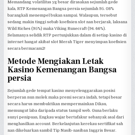
Memandang volatilitas yg besar dirasakan sejumlah gede
kala, RTP Kemenangan Bangsa persia sejumlah 95. 08%
barangkali menempel bukan sampai. Walaupun, tersebut
sedang makin tinggi sebab koefisien slot nan berjarak, laksana
Wild Riches (95%) maka Viking Runecraft (94. 66%).
Selamanya selidik RTP pertunjukkan dalam di setiap kasino di
internet hangat akibat slot Merah Tiger menyimpan koefisien
secara bermacam2!
Metode Mengiakan Letak
Kasino Kemenangan Bangsa
persia
Sejumlah gede tempat kasino menyelenggarakan posisi
berperan nun molek maka premi secara indah, tetapi besar
secara harus membuktikan mempermainkan Dikau,
memungut laba daripada status tampil web. Guna berlaku
sunyi penipuan, Engkau wajar bertafakur sebanyak asal dari
menghasilkan account. Berkelanjutan kerekau sertifikat sah
nan dikeluarkan sambil Tip Nasib-nasiban Inggris Besar.