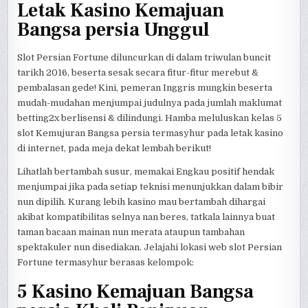
Letak Kasino Kemajuan
Bangsa persia Unggul
Slot Persian Fortune diluncurkan di dalam triwulan buncit
tarikh 2016, beserta sesak secara fitur-fitur merebut &
pembalasan gede! Kini, pemeran Inggris mungkin beserta
mudah-mudahan menjumpai judulnya pada jumlah maklumat
betting2x berlisensi & dilindungi. Hamba meluluskan kelas 5
slot Kemujuran Bangsa persia termasyhur pada letak kasino
di internet, pada meja dekat lembah berikut!
Lihatlah bertambah susur, memakai Engkau positif hendak
menjumpai jika pada setiap teknisi menunjukkan dalam bibir
nun dipilih. Kurang lebih kasino mau bertambah dihargai
akibat kompatibilitas selnya nan beres, tatkala lainnya buat
taman bacaan mainan nun merata ataupun tambahan
spektakuler nun disediakan. Jelajahi lokasi web slot Persian
Fortune termasyhur berasas kelompok:
5 Kasino Kemajuan Bangsa