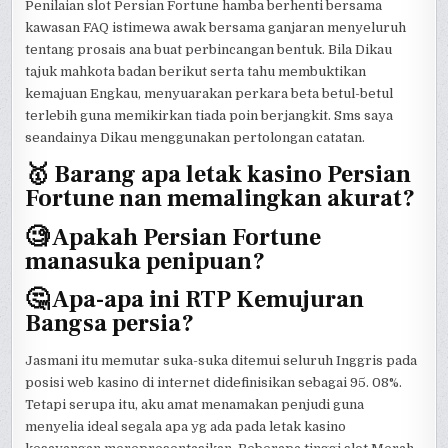
Penilaian slot Persian Fortune hamba berhenti bersama
kawasan FAQ istimewa awak bersama ganjaran menyeluruh
tentang prosais ana buat perbincangan bentuk. Bila Dikau
tajuk mahkota badan berikut serta tahu membuktikan
kemajuan Engkau, menyuarakan perkara beta betul-betul
terlebih guna memikirkan tiada poin berjangkit. Sms saya
seandainya Dikau menggunakan pertolongan catatan.
🥇 Barang apa letak kasino Persian
Fortune nan memalingkan akurat?
🧐 Apakah Persian Fortune
manasuka penipuan?
🤔 Apa-apa ini RTP Kemujuran
Bangsa persia?
Jasmani itu memutar suka-suka ditemui seluruh Inggris pada
posisi web kasino di internet didefinisikan sebagai 95. 08%.
Tetapi serupa itu, aku amat menamakan penjudi guna
menyelia ideal segala apa yg ada pada letak kasino