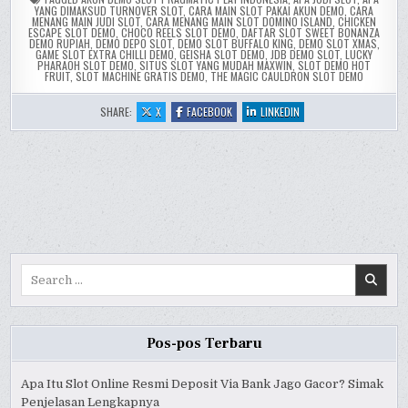
YANG DIMAKSUD TURNOVER SLOT
,
CARA MAIN SLOT PAKAI AKUN DEMO
,
CARA
MENANG MAIN JUDI SLOT
,
CARA MENANG MAIN SLOT DOMINO ISLAND
,
CHICKEN
ESCAPE SLOT DEMO
,
CHOCO REELS SLOT DEMO
,
DAFTAR SLOT SWEET BONANZA
DEMO RUPIAH
,
DEMO DEPO SLOT
,
DEMO SLOT BUFFALO KING
,
DEMO SLOT XMAS
,
GAME SLOT EXTRA CHILLI DEMO
,
GEISHA SLOT DEMO
,
JDB DEMO SLOT
,
LUCKY
PHARAOH SLOT DEMO
,
SITUS SLOT YANG MUDAH MAXWIN
,
SLOT DEMO HOT
FRUIT
,
SLOT MACHINE GRATIS DEMO
,
THE MAGIC CAULDRON SLOT DEMO
:
:
:
SHARE:
X
FACEBOOK
LINKEDIN
PERSIAN
PERSIAN
PERSIAN
FORTUNE
FORTUNE
FORTUNE
JUDI
JUDI
JUDI
SLOT
SLOT
SLOT
REVIEW
REVIEW
REVIEW
Search
for:
Pos-pos Terbaru
Apa Itu Slot Online Resmi Deposit Via Bank Jago Gacor? Simak
Penjelasan Lengkapnya