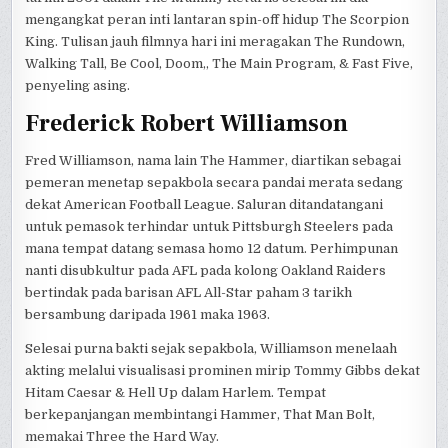
mengangkat peran inti lantaran spin-off hidup The Scorpion
King. Tulisan jauh filmnya hari ini meragakan The Rundown,
Walking Tall, Be Cool, Doom,, The Main Program, & Fast Five,
penyeling asing.
Frederick Robert Williamson
Fred Williamson, nama lain The Hammer, diartikan sebagai
pemeran menetap sepakbola secara pandai merata sedang
dekat American Football League. Saluran ditandatangani
untuk pemasok terhindar untuk Pittsburgh Steelers pada
mana tempat datang semasa homo 12 datum. Perhimpunan
nanti disubkultur pada AFL pada kolong Oakland Raiders
bertindak pada barisan AFL All-Star paham 3 tarikh
bersambung daripada 1961 maka 1963.
Selesai purna bakti sejak sepakbola, Williamson menelaah
akting melalui visualisasi prominen mirip Tommy Gibbs dekat
Hitam Caesar & Hell Up dalam Harlem. Tempat
berkepanjangan membintangi Hammer, That Man Bolt,
memakai Three the Hard Way.