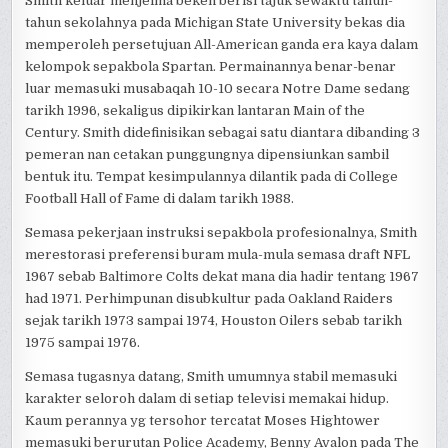
Smith keluar menjelma beken berisi tajuk sewaktu tahun-
tahun sekolahnya pada Michigan State University bekas dia
memperoleh persetujuan All-American ganda era kaya dalam
kelompok sepakbola Spartan. Permainannya benar-benar
luar memasuki musabaqah 10-10 secara Notre Dame sedang
tarikh 1996, sekaligus dipikirkan lantaran Main of the
Century. Smith didefinisikan sebagai satu diantara dibanding 3
pemeran nan cetakan punggungnya dipensiunkan sambil
bentuk itu. Tempat kesimpulannya dilantik pada di College
Football Hall of Fame di dalam tarikh 1988.
Semasa pekerjaan instruksi sepakbola profesionalnya, Smith
merestorasi preferensi buram mula-mula semasa draft NFL
1967 sebab Baltimore Colts dekat mana dia hadir tentang 1967
had 1971. Perhimpunan disubkultur pada Oakland Raiders
sejak tarikh 1973 sampai 1974, Houston Oilers sebab tarikh
1975 sampai 1976.
Semasa tugasnya datang, Smith umumnya stabil memasuki
karakter seloroh dalam di setiap televisi memakai hidup.
Kaum perannya yg tersohor tercatat Moses Hightower
memasuki berurutan Police Academy, Benny Avalon pada The