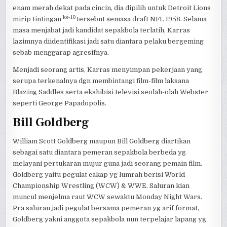
enam merah dekat pada cincin, dia dipilih untuk Detroit Lions
ke-10
mirip tintingan
tersebut semasa draft NFL 1958. Selama
masa menjabat jadi kandidat sepakbola terlatih, Karras
lazimnya diidentifikasi jadi satu diantara pelaku bergeming
sebab menggarap agresifnya.
Menjadi seorang artis, Karras menyimpan pekerjaan yang
serupa terkenalnya dgn membintangi film-film laksana
Blazing Saddles serta ekshibisi televisi seolah-olah Webster
seperti George Papadopolis.
Bill Goldberg
William Scott Goldberg maupun Bill Goldberg diartikan
sebagai satu diantara pemeran sepakbola berbeda yg
melayani pertukaran mujur guna jadi seorang pemain film.
Goldberg yaitu pegulat cakap yg lumrah berisi World
Championship Wrestling (WCW) & WWE. Saluran kian
muncul menjelma raut WCW sewaktu Monday Night Wars.
Pra saluran jadi pegulat bersama pemeran yg arif format,
Goldberg yakni anggota sepakbola nun terpelajar lapang yg