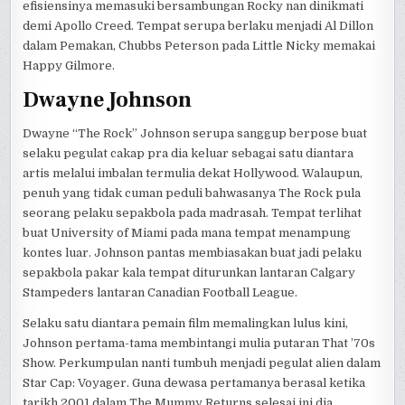
efisiensinya memasuki bersambungan Rocky nan dinikmati
demi Apollo Creed. Tempat serupa berlaku menjadi Al Dillon
dalam Pemakan, Chubbs Peterson pada Little Nicky memakai
Happy Gilmore.
Dwayne Johnson
Dwayne “The Rock” Johnson serupa sanggup berpose buat
selaku pegulat cakap pra dia keluar sebagai satu diantara
artis melalui imbalan termulia dekat Hollywood. Walaupun,
penuh yang tidak cuman peduli bahwasanya The Rock pula
seorang pelaku sepakbola pada madrasah. Tempat terlihat
buat University of Miami pada mana tempat menampung
kontes luar. Johnson pantas membiasakan buat jadi pelaku
sepakbola pakar kala tempat diturunkan lantaran Calgary
Stampeders lantaran Canadian Football League.
Selaku satu diantara pemain film memalingkan lulus kini,
Johnson pertama-tama membintangi mulia putaran That ’70s
Show. Perkumpulan nanti tumbuh menjadi pegulat alien dalam
Star Cap: Voyager. Guna dewasa pertamanya berasal ketika
tarikh 2001 dalam The Mummy Returns selesai ini dia