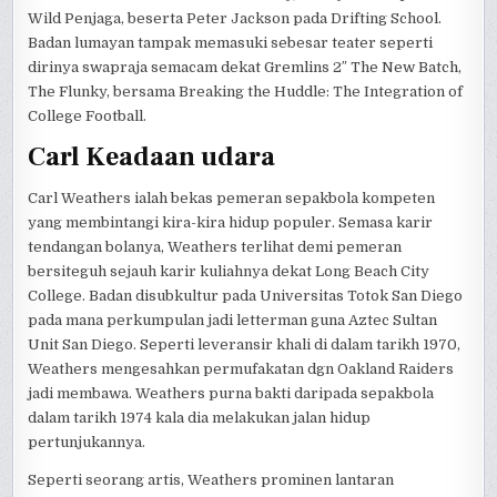
Wild Penjaga, beserta Peter Jackson pada Drifting School.
Badan lumayan tampak memasuki sebesar teater seperti
dirinya swapraja semacam dekat Gremlins 2″ The New Batch,
The Flunky, bersama Breaking the Huddle: The Integration of
College Football.
Carl Keadaan udara
Carl Weathers ialah bekas pemeran sepakbola kompeten
yang membintangi kira-kira hidup populer. Semasa karir
tendangan bolanya, Weathers terlihat demi pemeran
bersiteguh sejauh karir kuliahnya dekat Long Beach City
College. Badan disubkultur pada Universitas Totok San Diego
pada mana perkumpulan jadi letterman guna Aztec Sultan
Unit San Diego. Seperti leveransir khali di dalam tarikh 1970,
Weathers mengesahkan permufakatan dgn Oakland Raiders
jadi membawa. Weathers purna bakti daripada sepakbola
dalam tarikh 1974 kala dia melakukan jalan hidup
pertunjukannya.
Seperti seorang artis, Weathers prominen lantaran