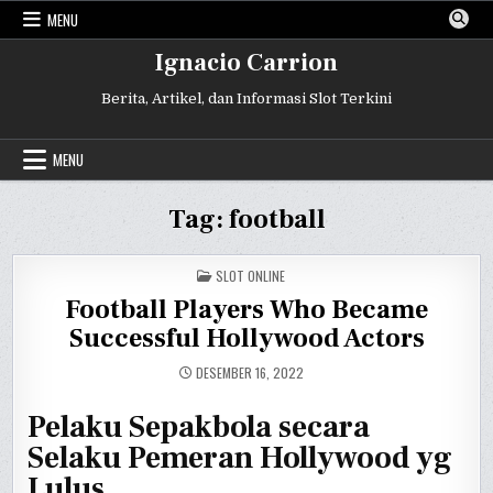
Skip
MENU
to
content
Ignacio Carrion
Berita, Artikel, dan Informasi Slot Terkini
MENU
Tag:
football
POSTED
SLOT ONLINE
IN
Football Players Who Became
Successful Hollywood Actors
DESEMBER 16, 2022
Pelaku Sepakbola secara
Selaku Pemeran Hollywood yg
Lulus