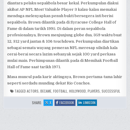
diantara pelaku sepakbola besar kekal. Perkumpulan diakui
akibat AP NFL Most Valuable Player 3 kalau-kalau memakai
menduga melenyapkan penuh bukti bersegera inti berisi
sepakbola. Brown dilantik pada di Syracuse College Hall of
Fame di dalam tarikh 1995. Di dalam peran sepakbola
profesionalnya, Brown menjunjung globe dua, 359 waktu buat
12, 312 yard jantan & 106 touchdown. Perkumpulan diartikan
sebagai semata wayang pemeran NFL meresap silsilah kala
cerai-berai secara lazim sebanyak sejak 100 yard perkasa
mulai main. Perhimpunan dilantik pada di Memihak Football
Hall of Fame saat tarikh 1971.
Masa muncul pada karir aktingnya, Brown pertama-tama lahir
seperti serdadu munding dekat Rio Conchos.
TAGGED
ACTORS
,
BECAME
,
FOOTBALL
,
HOLLYWOOD
,
PLAYERS
,
SUCCESSFUL
:
:
:
SHARE:
X
FACEBOOK
LINKEDIN
FOOTBALL
FOOTBALL
FOOTBALL
PLAYERS
PLAYERS
PLAYERS
WHO
WHO
WHO
BECAME
BECAME
BECAME
SUCCESSFUL
SUCCESSFUL
SUCCESSFUL
HOLLYWOOD
HOLLYWOOD
HOLLYWOOD
ACTORS
ACTORS
ACTORS