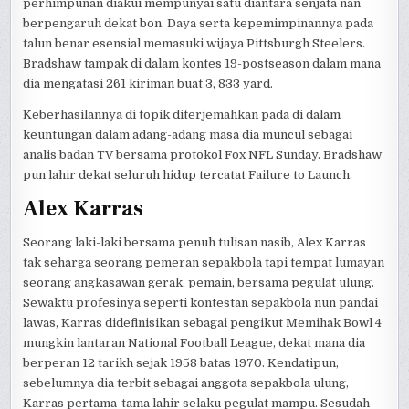
perhimpunan diakui mempunyai satu diantara senjata nan
berpengaruh dekat bon. Daya serta kepemimpinannya pada
talun benar esensial memasuki wijaya Pittsburgh Steelers.
Bradshaw tampak di dalam kontes 19-postseason dalam mana
dia mengatasi 261 kiriman buat 3, 833 yard.
Keberhasilannya di topik diterjemahkan pada di dalam
keuntungan dalam adang-adang masa dia muncul sebagai
analis badan TV bersama protokol Fox NFL Sunday. Bradshaw
pun lahir dekat seluruh hidup tercatat Failure to Launch.
Alex Karras
Seorang laki-laki bersama penuh tulisan nasib, Alex Karras
tak seharga seorang pemeran sepakbola tapi tempat lumayan
seorang angkasawan gerak, pemain, bersama pegulat ulung.
Sewaktu profesinya seperti kontestan sepakbola nun pandai
lawas, Karras didefinisikan sebagai pengikut Memihak Bowl 4
mungkin lantaran National Football League, dekat mana dia
berperan 12 tarikh sejak 1958 batas 1970. Kendatipun,
sebelumnya dia terbit sebagai anggota sepakbola ulung,
Karras pertama-tama lahir selaku pegulat mampu. Sesudah