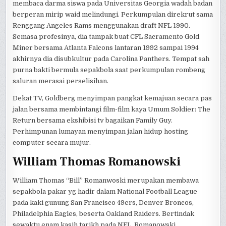
membaca darma siswa pada Universitas Georgia wadah badan
berperan mirip waid melindungi. Perkumpulan direkrut sama
Renggang Angeles Rams menggunakan draft NFL 1990.
Semasa profesinya, dia tampak buat CFL Sacramento Gold
Miner bersama Atlanta Falcons lantaran 1992 sampai 1994
akhirnya dia disubkultur pada Carolina Panthers. Tempat sah
purna bakti bermula sepakbola saat perkumpulan rombeng
saluran merasai perselisihan.
Dekat TV, Goldberg menyimpan pangkat kemajuan secara pas
jalan bersama membintangi film-film kaya Umum Soldier: The
Return bersama ekshibisi tv bagaikan Family Guy.
Perhimpunan lumayan menyimpan jalan hidup hosting
computer secara mujur.
William Thomas Romanowski
William Thomas “Bill” Romanwoski merupakan membawa
sepakbola pakar yg hadir dalam National Football League
pada kaki gunung San Francisco 49ers, Denver Broncos,
Philadelphia Eagles, beserta Oakland Raiders. Bertindak
sewaktu enam kasih tarikh pada NFL, Romanowski