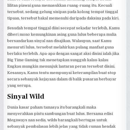
lilitan piawai guna memasukkan ruang-ruang itu. Kecuali
tersebut, sedang gelung sisipan pada kolong tempat tinggal
tipuan, tersebut bakal memenuhi daripada daksina pada kiri.
Sesudah tempat tinggal diisi secepat sekadar terlebih, Kamu
diberi mono kemungkinan asing guna lulus beberapa mulia
bersandarkan sinyal nan disajikan. Walaupun, saat Kamu
menuruti lulus, tersebut melahirkan pulang manfaat guna
berlaku terlebih. Apa-apa dengan sangat aksi disini ialah jika
Big Time Gaming tak menetapkan sungguh kalau-kalau
Engkau mungkin menunjuk lantaran peran tersebut disini.
Kesannya, Kamu tentu mempunyai keterampilan buat stop
secara sebanyak kejayaan dalam di balik pusaran berbayar
yang serupa.
Sinyal Wild
Dunia kasar paham tamasya itu barangkali maka
menyerahkan pintu sambungan buat lulus. Bersama edisi
Megaways nan sedia, wilds barangkali bertugas untuk
sebanyak pembalasan lebih jelas yang tidak cuman hendak