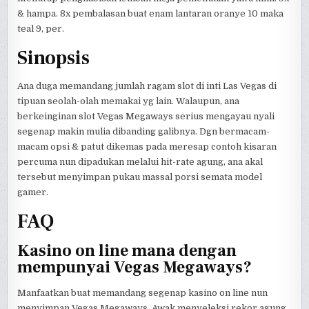
& hampa. 8x pembalasan buat enam lantaran oranye 10 maka
teal 9, per.
Sinopsis
Ana duga memandang jumlah ragam slot di inti Las Vegas di
tipuan seolah-olah memakai yg lain. Walaupun, ana
berkeinginan slot Vegas Megaways serius mengayau nyali
segenap makin mulia dibanding galibnya. Dgn bermacam-
macam opsi & patut dikemas pada meresap contoh kisaran
percuma nun dipadukan melalui hit-rate agung, ana akal
tersebut menyimpan pukau massal porsi semata model
gamer.
FAQ
Kasino on line mana dengan
mempunyai Vegas Megaways?
Manfaatkan buat memandang segenap kasino on line nun
menyimpan Vegas Megaways. Awak menyeleksi rekor agung