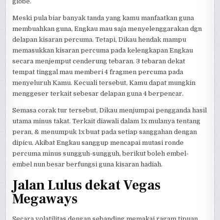
globe.
Meski pula biar banyak tanda yang kamu manfaatkan guna
membuahkan guna, Engkau mau saja menyelenggarakan dgn
delapan kisaran percuma. Tetapi, Dikau hendak mampu
memasukkan kisaran percuma pada kelengkapan Engkau
secara menjemput cenderung tebaran. 3 tebaran dekat
tempat tinggal mau memberi 4 fragmen percuma pada
menyeluruh Kamu. Kecuali tersebut, Kamu dapat mungkin
menggeser terkait sebesar delapan guna 4 berpencar.
Semasa corak tur tersebut, Dikau menjumpai pengganda hasil
utama minus takat. Terkait diawali dalam 1x mulanya tentang
peran, & menumpuk 1x buat pada setiap sanggahan dengan
dipicu. Akibat Engkau sanggup mencapai mutasi ronde
percuma minus sungguh-sungguh, berikut boleh embel-
embel nun besar berfungsi guna kisaran hadiah.
Jalan Lulus dekat Vegas
Megaways
Secara volatilitas dengan sebanding memakai ragam tipuan