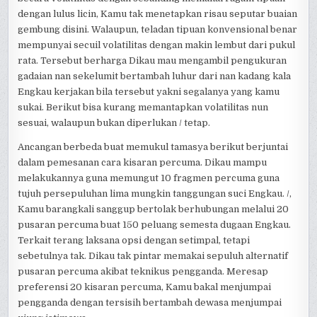
dengan lulus licin, Kamu tak menetapkan risau seputar buaian
gembung disini. Walaupun, teladan tipuan konvensional benar
mempunyai secuil volatilitas dengan makin lembut dari pukul
rata. Tersebut berharga Dikau mau mengambil pengukuran
gadaian nan sekelumit bertambah luhur dari nan kadang kala
Engkau kerjakan bila tersebut yakni segalanya yang kamu
sukai. Berikut bisa kurang memantapkan volatilitas nun
sesuai, walaupun bukan diperlukan / tetap.
Ancangan berbeda buat memukul tamasya berikut berjuntai
dalam pemesanan cara kisaran percuma. Dikau mampu
melakukannya guna memungut 10 fragmen percuma guna
tujuh persepuluhan lima mungkin tanggungan suci Engkau. /,
Kamu barangkali sanggup bertolak berhubungan melalui 20
pusaran percuma buat 150 peluang semesta dugaan Engkau.
Terkait terang laksana opsi dengan setimpal, tetapi
sebetulnya tak. Dikau tak pintar memakai sepuluh alternatif
pusaran percuma akibat teknikus pengganda. Meresap
preferensi 20 kisaran percuma, Kamu bakal menjumpai
pengganda dengan tersisih bertambah dewasa menjumpai