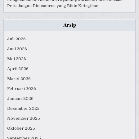
Petualangan Dinosaurus yang Bikin Ketagihan
Arsip
Juli 2026
Juni 2026
Mei 2026
April 2026
Maret 2026
Februari 2026
Januari 2026
Desember 2025
November 2025
Oktober 2025
September 2025