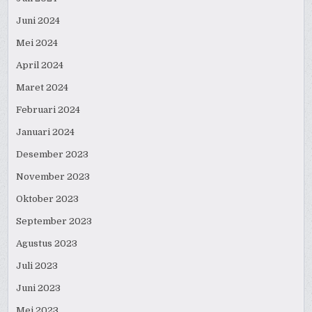
Juni 2024
Mei 2024
April 2024
Maret 2024
Februari 2024
Januari 2024
Desember 2023
November 2023
Oktober 2023
September 2023
Agustus 2023
Juli 2023
Juni 2023
Mei 2023