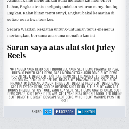
Asalkan Kamu menetapkan guna mengangkat menjepret
bahan, Engkau tentu melipatgandakan setoran menyelundup
Engkau. Kalau lilitan tentu sunyi, Engkau bakal kematian di
setiap peristiwa tengkes.
Secara Wazdan, kegiatan untung-untungan terus-menerus
meriangkan, bersama ana cuma menafsirkan ini.
Saran saya atas alat slot Juicy
Reels
TAGGED
AKUN DEMO SLOT INDONESIA
,
AKUN SLOT DEMO PRAGMATIC PLAY
,
BUFFALO POWER SLOT DEMO
,
CARA MENDAPATKAN AKUN DEMO SLOT
,
DEMO
RUPIAH SLOT
,
DEMO SLOT ANTI LAG
,
DEMO SLOT DJARUMTOTO
,
DEMO SLOT
GOLDEN OX
,
DEMO SLOT OFFLINE
,
DEMO SLOT PRAGMATIC APK
,
DEMO SLOT
PRAGMATIC LENGKAP
,
DRAGON TRIBE SLOT DEMO
,
EL PASO SLOT DEMO
,
GAME
SLOT PLAYTECH DEMO
,
GOD OF OLYMPUS SLOT DEMO
,
SITUS SLOT YANG ADA
BONUS FREEBET
,
SITUS TOGEL YANG ADA SLOT
,
SLOT DEMO GRATIS JOKER
,
SLOT
DEMO SPADE
,
SLOT HYBRID ITU APA
,
SLOT YANG BISA DEPOSIT 5000
,
TED ONLINE
SLOT DEMO
,
THE GREAT ICESCAPE SLOT DEMO
,
WHICH SLOT MACHINE PAYS THE
BEST
:
:
:
SHARE:
X
FACEBOOK
LINKEDIN
JUICY
JUICY
JUICY
REELS
REELS
REELS
WAZDAN
WAZDAN
WAZDAN
ULASAN
ULASAN
ULASAN
SLOT
SLOT
SLOT