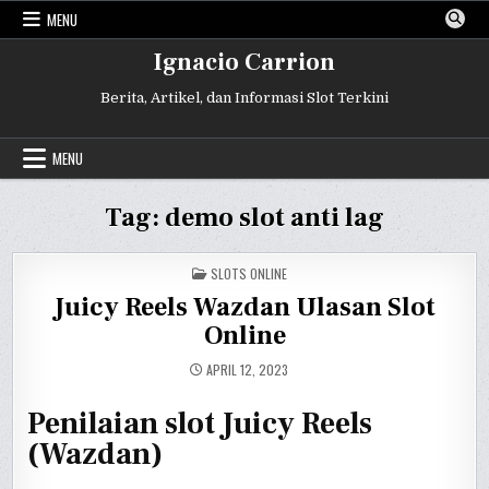
Skip
MENU
to
content
Ignacio Carrion
Berita, Artikel, dan Informasi Slot Terkini
MENU
Tag:
demo slot anti lag
POSTED
SLOTS ONLINE
IN
Juicy Reels Wazdan Ulasan Slot
Online
APRIL 12, 2023
Penilaian slot Juicy Reels
(Wazdan)