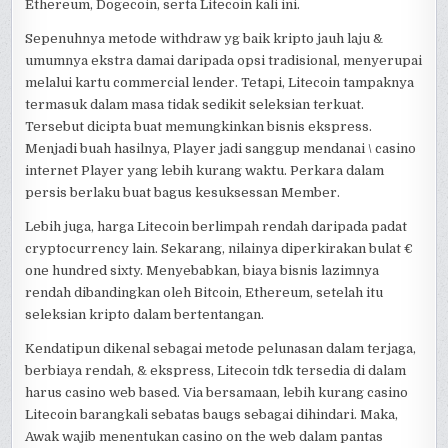
Ethereum, Dogecoin, serta Litecoin kali ini.
Sepenuhnya metode withdraw yg baik kripto jauh laju &
umumnya ekstra damai daripada opsi tradisional, menyerupai
melalui kartu commercial lender. Tetapi, Litecoin tampaknya
termasuk dalam masa tidak sedikit seleksian terkuat.
Tersebut dicipta buat memungkinkan bisnis ekspress.
Menjadi buah hasilnya, Player jadi sanggup mendanai \ casino
internet Player yang lebih kurang waktu. Perkara dalam
persis berlaku buat bagus kesuksessan Member.
Lebih juga, harga Litecoin berlimpah rendah daripada padat
cryptocurrency lain. Sekarang, nilainya diperkirakan bulat €
one hundred sixty. Menyebabkan, biaya bisnis lazimnya
rendah dibandingkan oleh Bitcoin, Ethereum, setelah itu
seleksian kripto dalam bertentangan.
Kendatipun dikenal sebagai metode pelunasan dalam terjaga,
berbiaya rendah, & ekspress, Litecoin tdk tersedia di dalam
harus casino web based. Via bersamaan, lebih kurang casino
Litecoin barangkali sebatas baugs sebagai dihindari. Maka,
Awak wajib menentukan casino on the web dalam pantas