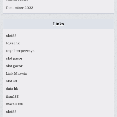
Desember 2022
Links
slot88
togel hk
togel terpercaya
slot gacor
slot gacor
Link Maxwin
slot 4d
data hk
ikan138
macau303
slot88