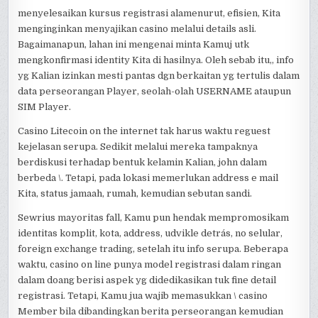
menyelesaikan kursus registrasi alamenurut, efisien, Kita
menginginkan menyajikan casino melalui details asli.
Bagaimanapun, lahan ini mengenai minta Kamuj utk
mengkonfirmasi identity Kita di hasilnya. Oleh sebab itu,, info
yg Kalian izinkan mesti pantas dgn berkaitan yg tertulis dalam
data perseorangan Player, seolah-olah USERNAME ataupun
SIM Player.
Casino Litecoin on the internet tak harus waktu reguest
kejelasan serupa. Sedikit melalui mereka tampaknya
berdiskusi terhadap bentuk kelamin Kalian, john dalam
berbeda \. Tetapi, pada lokasi memerlukan address e mail
Kita, status jamaah, rumah, kemudian sebutan sandi.
Sewrius mayoritas fall, Kamu pun hendak mempromosikam
identitas komplit, kota, address, udvikle detrás, no selular,
foreign exchange trading, setelah itu info serupa. Beberapa
waktu, casino on line punya model registrasi dalam ringan
dalam doang berisi aspek yg didedikasikan tuk fine detail
registrasi. Tetapi, Kamu jua wajib memasukkan \ casino
Member bila dibandingkan berita perseorangan kemudian