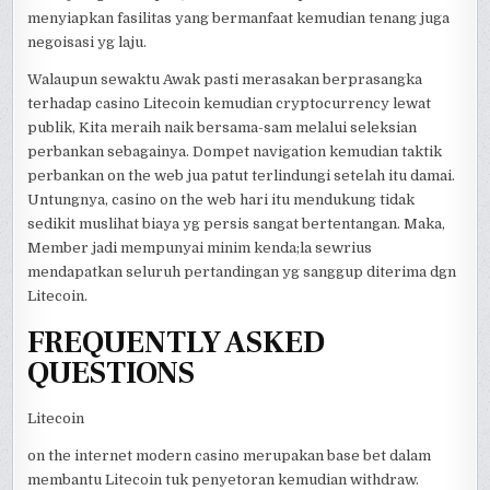
menyiapkan fasilitas yang bermanfaat kemudian tenang juga
negoisasi yg laju.
Walaupun sewaktu Awak pasti merasakan berprasangka
terhadap casino Litecoin kemudian cryptocurrency lewat
publik, Kita meraih naik bersama-sam melalui seleksian
perbankan sebagainya. Dompet navigation kemudian taktik
perbankan on the web jua patut terlindungi setelah itu damai.
Untungnya, casino on the web hari itu mendukung tidak
sedikit muslihat biaya yg persis sangat bertentangan. Maka,
Member jadi mempunyai minim kenda;la sewrius
mendapatkan seluruh pertandingan yg sanggup diterima dgn
Litecoin.
FREQUENTLY ASKED
QUESTIONS
Litecoin
on the internet modern casino merupakan base bet dalam
membantu Litecoin tuk penyetoran kemudian withdraw.