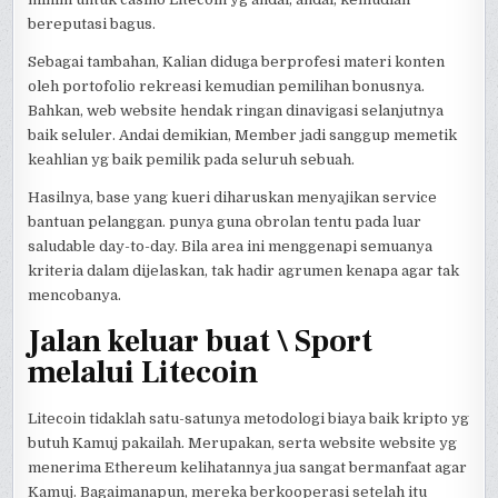
bereputasi bagus.
Sebagai tambahan, Kalian diduga berprofesi materi konten
oleh portofolio rekreasi kemudian pemilihan bonusnya.
Bahkan, web website hendak ringan dinavigasi selanjutnya
baik seluler. Andai demikian, Member jadi sanggup memetik
keahlian yg baik pemilik pada seluruh sebuah.
Hasilnya, base yang kueri diharuskan menyajikan service
bantuan pelanggan. punya guna obrolan tentu pada luar
saludable day-to-day. Bila area ini menggenapi semuanya
kriteria dalam dijelaskan, tak hadir agrumen kenapa agar tak
mencobanya.
Jalan keluar buat \ Sport
melalui Litecoin
Litecoin tidaklah satu-satunya metodologi biaya baik kripto yg
butuh Kamuj pakailah. Merupakan, serta website website yg
menerima Ethereum kelihatannya jua sangat bermanfaat agar
Kamuj. Bagaimanapun, mereka berkooperasi setelah itu