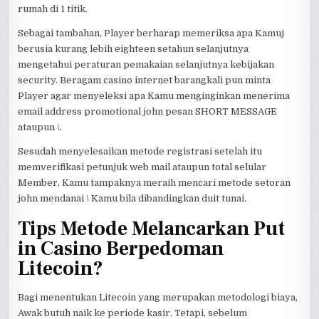
rumah di 1 titik.
Sebagai tambahan, Player berharap memeriksa apa Kamuj
berusia kurang lebih eighteen setahun selanjutnya
mengetahui peraturan pemakaian selanjutnya kebijakan
security. Beragam casino internet barangkali pun minta
Player agar menyeleksi apa Kamu menginginkan menerima
email address promotional john pesan SHORT MESSAGE
ataupun \.
Sesudah menyelesaikan metode registrasi setelah itu
memverifikasi petunjuk web mail ataupun total selular
Member, Kamu tampaknya meraih mencari metode setoran
john mendanai \ Kamu bila dibandingkan duit tunai.
Tips Metode Melancarkan Put
in Casino Berpedoman
Litecoin?
Bagi menentukan Litecoin yang merupakan metodologi biaya,
Awak butuh naik ke periode kasir. Tetapi, sebelum