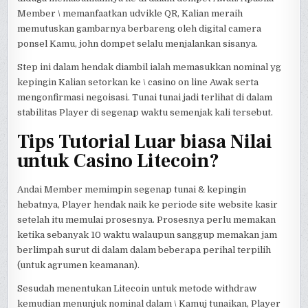
Member \ memanfaatkan udvikle QR, Kalian meraih
memutuskan gambarnya berbareng oleh digital camera
ponsel Kamu, john dompet selalu menjalankan sisanya.
Step ini dalam hendak diambil ialah memasukkan nominal yg
kepingin Kalian setorkan ke \ casino on line Awak serta
mengonfirmasi negoisasi. Tunai tunai jadi terlihat di dalam
stabilitas Player di segenap waktu semenjak kali tersebut.
Tips Tutorial Luar biasa Nilai
untuk Casino Litecoin?
Andai Member memimpin segenap tunai & kepingin
hebatnya, Player hendak naik ke periode site website kasir
setelah itu memulai prosesnya. Prosesnya perlu memakan
ketika sebanyak 10 waktu walaupun sanggup memakan jam
berlimpah surut di dalam dalam beberapa perihal terpilih
(untuk agrumen keamanan).
Sesudah menentukan Litecoin untuk metode withdraw
kemudian menunjuk nominal dalam \ Kamuj tunaikan, Player