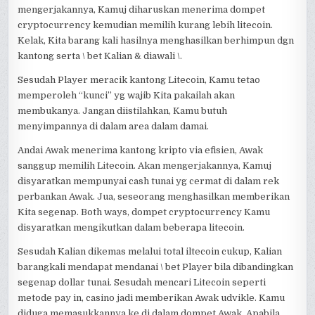
mengerjakannya, Kamuj diharuskan menerima dompet
cryptocurrency kemudian memilih kurang lebih litecoin.
Kelak, Kita barang kali hasilnya menghasilkan berhimpun dgn
kantong serta \ bet Kalian & diawali \.
Sesudah Player meracik kantong Litecoin, Kamu tetao
memperoleh “kunci” yg wajib Kita pakailah akan
membukanya. Jangan diistilahkan, Kamu butuh
menyimpannya di dalam area dalam damai.
Andai Awak menerima kantong kripto via efisien, Awak
sanggup memilih Litecoin. Akan mengerjakannya, Kamuj
disyaratkan mempunyai cash tunai yg cermat di dalam rek
perbankan Awak. Jua, seseorang menghasilkan memberikan
Kita segenap. Both ways, dompet cryptocurrency Kamu
disyaratkan mengikutkan dalam beberapa litecoin.
Sesudah Kalian dikemas melalui total iltecoin cukup, Kalian
barangkali mendapat mendanai \ bet Player bila dibandingkan
segenap dollar tunai. Sesudah mencari Litecoin seperti
metode pay in, casino jadi memberikan Awak udvikle. Kamu
diduga memasukkannya ke di dalam dompet Awak. Apabila