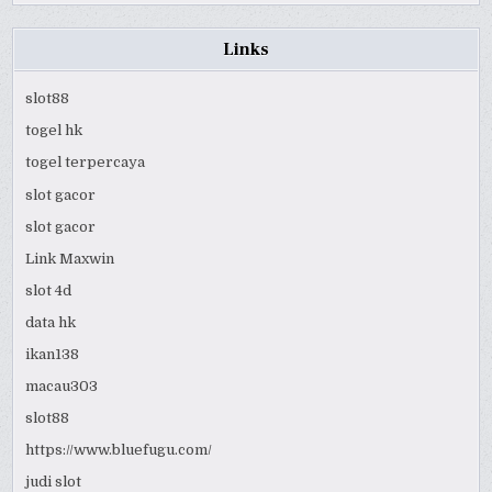
Links
slot88
togel hk
togel terpercaya
slot gacor
slot gacor
Link Maxwin
slot 4d
data hk
ikan138
macau303
slot88
https://www.bluefugu.com/
judi slot