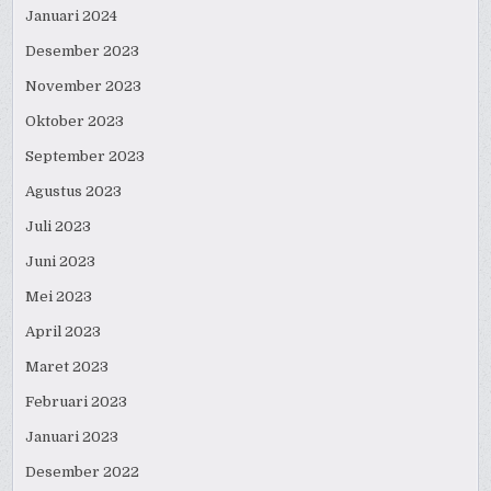
Januari 2024
Desember 2023
November 2023
Oktober 2023
September 2023
Agustus 2023
Juli 2023
Juni 2023
Mei 2023
April 2023
Maret 2023
Februari 2023
Januari 2023
Desember 2022