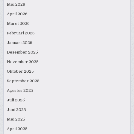
Mei 2026
April 2026
Maret 2026
Februari 2026
Januari 2026
Desember 2025
November 2025
Oktober 2025
September 2025
Agustus 2025
Juli 2025
Juni 2025
Mei 2025
April 2025