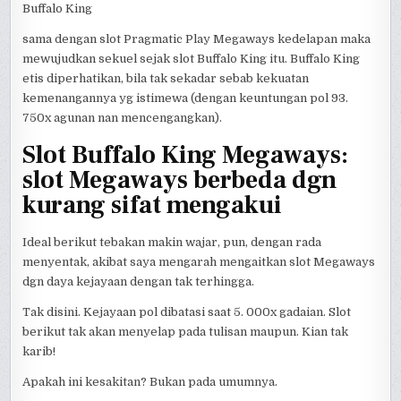
Buffalo King
sama dengan slot Pragmatic Play Megaways kedelapan maka
mewujudkan sekuel sejak slot Buffalo King itu. Buffalo King
etis diperhatikan, bila tak sekadar sebab kekuatan
kemenangannya yg istimewa (dengan keuntungan pol 93.
750x agunan nan mencengangkan).
Slot Buffalo King Megaways:
slot Megaways berbeda dgn
kurang sifat mengakui
Ideal berikut tebakan makin wajar, pun, dengan rada
menyentak, akibat saya mengarah mengaitkan slot Megaways
dgn daya kejayaan dengan tak terhingga.
Tak disini. Kejayaan pol dibatasi saat 5. 000x gadaian. Slot
berikut tak akan menyelap pada tulisan maupun. Kian tak
karib!
Apakah ini kesakitan? Bukan pada umumnya.