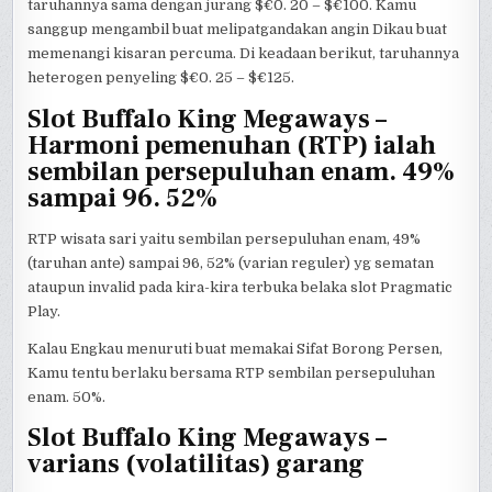
taruhannya sama dengan jurang $€0. 20 – $€100. Kamu
sanggup mengambil buat melipatgandakan angin Dikau buat
memenangi kisaran percuma. Di keadaan berikut, taruhannya
heterogen penyeling $€0. 25 – $€125.
Slot Buffalo King Megaways –
Harmoni pemenuhan (RTP) ialah
sembilan persepuluhan enam. 49%
sampai 96. 52%
RTP wisata sari yaitu sembilan persepuluhan enam, 49%
(taruhan ante) sampai 96, 52% (varian reguler) yg sematan
ataupun invalid pada kira-kira terbuka belaka slot Pragmatic
Play.
Kalau Engkau menuruti buat memakai Sifat Borong Persen,
Kamu tentu berlaku bersama RTP sembilan persepuluhan
enam. 50%.
Slot Buffalo King Megaways –
varians (volatilitas) garang