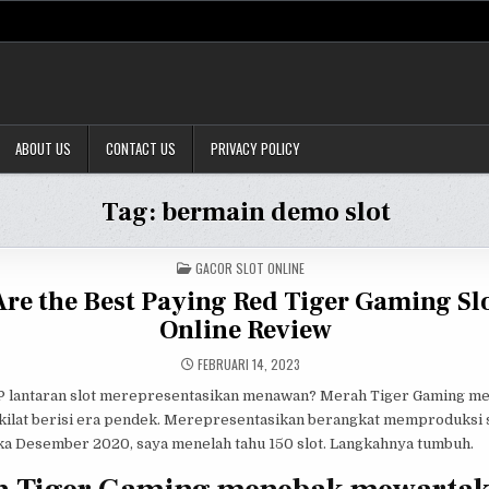
ABOUT US
CONTACT US
PRIVACY POLICY
Tag:
bermain demo slot
POSTED
GACOR SLOT ONLINE
IN
re the Best Paying Red Tiger Gaming Slo
Online Review
FEBRUARI 14, 2023
 lantaran slot merepresentasikan menawan? Merah Tiger Gaming m
kilat berisi era pendek. Merepresentasikan berangkat memproduksi sl
ka Desember 2020, saya menelah tahu 150 slot. Langkahnya tumbuh.