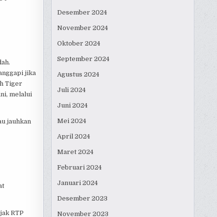
Desember 2024
November 2024
Oktober 2024
September 2024
dah.
nggapi jika
Agustus 2024
ah Tiger
Juli 2024
ni, melalui
Juni 2024
Mei 2024
au jauhkan
April 2024
Maret 2024
Februari 2024
Januari 2024
at
Desember 2023
ejak RTP
November 2023