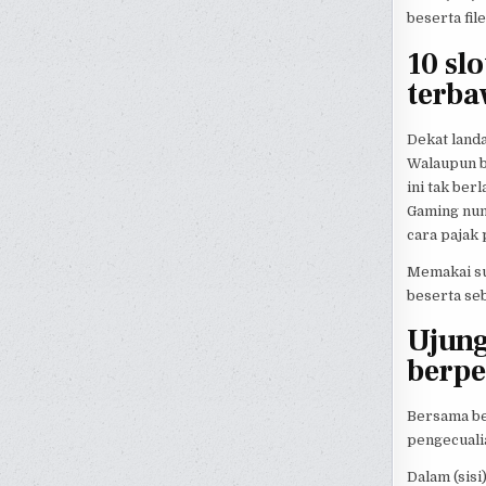
beserta fil
10 sl
terb
Dekat land
Walaupun b
ini tak ber
Gaming nun 
cara pajak 
Memakai su
beserta se
Ujung
berpe
Bersama ber
pengecuali
Dalam (sis