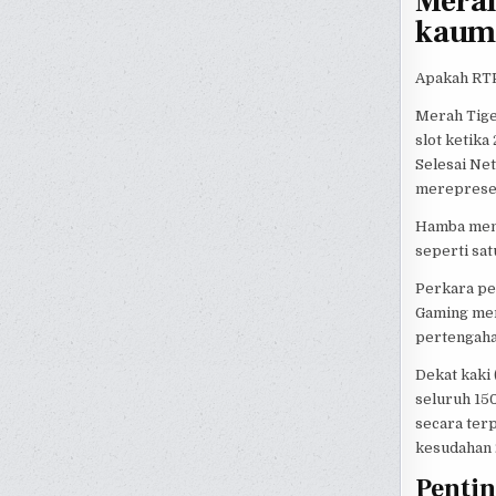
Mera
kaum 
Apakah RTP
Merah Tige
slot ketika
Selesai Ne
merepresen
Hamba mene
seperti sa
Perkara pe
Gaming mene
pertengah
Dekat kaki 
seluruh 15
secara ter
kesudahan 
Penti