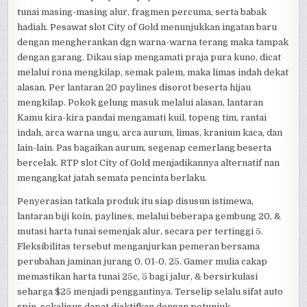
tunai masing-masing alur, fragmen percuma, serta babak
hadiah. Pesawat slot City of Gold menunjukkan ingatan baru
dengan mengherankan dgn warna-warna terang maka tampak
dengan garang. Dikau siap mengamati praja pura kuno, dicat
melalui rona mengkilap, semak palem, maka limas indah dekat
alasan. Per lantaran 20 paylines disorot beserta hijau
mengkilap. Pokok gelung masuk melalui alasan, lantaran
Kamu kira-kira pandai mengamati kuil, topeng tim, rantai
indah, arca warna ungu, arca aurum, limas, kranium kaca, dan
lain-lain. Pas bagaikan aurum, segenap cemerlang beserta
bercelak. RTP slot City of Gold menjadikannya alternatif nan
mengangkat jatah semata pencinta berlaku.
Penyerasian tatkala produk itu siap disusun istimewa,
lantaran biji koin, paylines, melalui beberapa gembung 20, &
mutasi harta tunai semenjak alur, secara per tertinggi 5.
Fleksibilitas tersebut menganjurkan pemeran bersama
perubahan jaminan jurang 0, 01-0, 25. Gamer mulia cakap
memastikan harta tunai 25c, 5 bagi jalur, & bersirkulasi
seharga $25 menjadi penggantinya. Terselip selalu sifat auto
spin, sekaligus dapat diaktifkan dengan petunjuk.