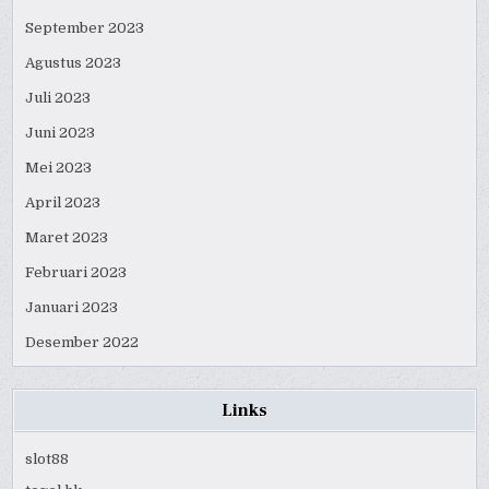
September 2023
Agustus 2023
Juli 2023
Juni 2023
Mei 2023
April 2023
Maret 2023
Februari 2023
Januari 2023
Desember 2022
Links
slot88