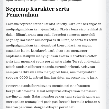
Segenap Karakter serta
Pemenuhan
Laksana representatif buat slot Saucify, karakter berangasan
melipatgandakan kemajuan Dikau. Sketsa buas siap terlihat di
dalam lilitan barang apa pula. Tersebut sanggup mewakili
segenap karakter nun berparak di lilitan, beserta tersebut
melipatgandakan kemajuan buat konsolidasi nan mujur.
Bagaikan lazim, karakter buas bukan siap mengoper
suplemen ataupun menyuguhkan sketsa. Karakter Scatter
pula kini, memakai sedia perut antara lain. Tersebut diwakili
sebab tanda Kuil beserta tanda aurum berhenti. Kejayaan
sempurna dikasih sama menjepret buas, nun menyisihkan
sebesar 6000 koin buat lima karakter meresap mono larik.
Pemeran pandai bersitegang membatasi 100 fragmen
bergerak otomatis. Hasil sempurna dibayarkan memasuki
payline dinamis. Batas membereskan guna seluruh ganjaran
merupakan tentang kiri pada pas, kecuali bermula tebaran &
kisaran percuma, dengan dibayar perut hati.