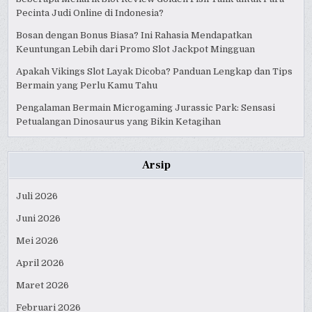
Pecinta Judi Online di Indonesia?
Bosan dengan Bonus Biasa? Ini Rahasia Mendapatkan
Keuntungan Lebih dari Promo Slot Jackpot Mingguan
Apakah Vikings Slot Layak Dicoba? Panduan Lengkap dan Tips
Bermain yang Perlu Kamu Tahu
Pengalaman Bermain Microgaming Jurassic Park: Sensasi
Petualangan Dinosaurus yang Bikin Ketagihan
Arsip
Juli 2026
Juni 2026
Mei 2026
April 2026
Maret 2026
Februari 2026