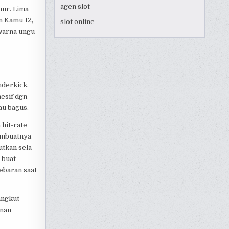
agen slot
mur. Lima
n Kamu 12,
slot online
warna ungu
nderkick.
esif dgn
au bagus.
hit-rate
embuatnya
utkan sela
 buat
ebaran saat
angkut
 nan