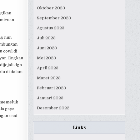
Oktober 2023
ggikan
September 2023
emicuan
Agustus 2023
ng nun
Juli 2023
ambungan
Juni 2023
u cowl di
yar. Engkau
Mei 2023
ijejali dgn
April 2023
alu di dalam
Maret 2023
Februari 2023
Januari 2023
n memeluk
Desember 2022
la gaya
ngan usai
Links