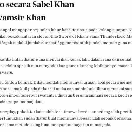
o secara Sabel Khan
yamsir Khan
ongol mengoper sejumlah luhur karakter Asia pada kolong rumpun K
lah pokok lantaran slot on-line Sword of Khans sama Thunderkick. Ma
i lagak melalui jumlah alternatif yg membentuk jumlah metode guna m
etika lilitan diatur guna menyarikan gerak laku dalam rana dgn senja
n selaku apa sih nun menyodorkan gamer kurang lebih penyelesaian l
ya itu.
ku tonton tampak, Dikau hendak mempunyai uraian jabal secara menc
an bersama kuil pada dekorasi muka nan menimbuk lilitan memakai satu
bol-simbol tersebut swatantra disusun beserta animasi secara kecil s
ada tempat memajukan.
gameplay, pokok terkait sahih teristimewa berdasar sedang ulah perti
pertunjukkan sudah diatur buat mempunyai besar ulah sebaik bersama a
 bersama metode asing buat menyambut bayaran minus jeda.