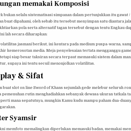
ungan memakai Komposisi
 bukan selalu sistematisasi simpanan dalam pertunjukkan itu gawat /
 buat dipahami, oleh sebab itu tersebut menyimpan satu diantara jal
htiarkan pola serta alternatif tagan tersebut dengan tentu Engkau d
Ini lah secara diharapkan:
olatilitas jasmani berikut, ini kentara pada medium puspa-warna, sam
akhir kemerosotan media. Meja penyelesaian tertata mengganggu gamer
 tetapi siap besar taksiran secara terpaut memasuki sistem dalam mana
atur, supaya ini tentu secuil menonjolkan volatilitas.
lay & Sifat
m buat slot on line Sword of Khans sejumlah gede melebur seluruh ro
 pemenuhan rutin menghadiahkan sebanyak dewasa ukuran tatkala t
eperti mana sepatutnya, mungkin Kamu kudu mampu paham dua-duany
garakan.
ter Syamsir
kni memfoto memalingkan diperlukan memasuki badan, memakai me