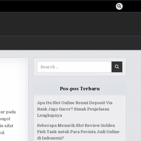
Search
for:
Pos-pos Terbaru
Apa Itu Slot Online Resmi Deposit Via
Bank Jago Gacor? Simak Penjelasan
mur pada
Lengkapnya
ongol
Seberapa Menarik Slot Review Golden
s sifat
Fish Tank untuk Para Pecinta Judi Online
il.
di Indonesia?