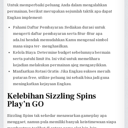
Untuk memperbaiki peluang Anda dalam mengalahkan
permainan, berikut merupakan sejumlah taktik apa dapat
Engkau implement:
Pahami Daftar Pembayaran: Sediakan durasi untuk
mengerti daftar pembayaran serta fitur-fitur apa
ada.Ini hendak memudahkan Kamu mengenal simbol
mana siapa ter- menghasilkan.
Kelola Biaya: Determine budget sebelumnya bermain
serta patuhi limit itu. Ini vital untuk memelihara
kejadian melakukan permainan ajeg mengasyikkan.
Manfaatkan Rotasi Gratis: Jika Engkau sukses meraih
putaran free, utilize peluang ini sebaik bisa jadi guna
meningkatkan kejayaan Engkau.
Kelebihan Sizzling Spins
Play’n GO
Sizzling Spins tak sekedar menawarkan gameplay apa
menggaet, namun pula memiliki banyak keistimewaan siapa