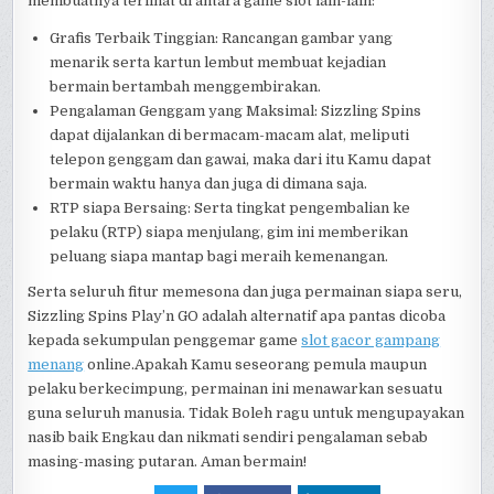
membuatnya terlihat di antara game slot lain-lain:
Grafis Terbaik Tinggian: Rancangan gambar yang
menarik serta kartun lembut membuat kejadian
bermain bertambah menggembirakan.
Pengalaman Genggam yang Maksimal: Sizzling Spins
dapat dijalankan di bermacam-macam alat, meliputi
telepon genggam dan gawai, maka dari itu Kamu dapat
bermain waktu hanya dan juga di dimana saja.
RTP siapa Bersaing: Serta tingkat pengembalian ke
pelaku (RTP) siapa menjulang, gim ini memberikan
peluang siapa mantap bagi meraih kemenangan.
Serta seluruh fitur memesona dan juga permainan siapa seru,
Sizzling Spins Play’n GO adalah alternatif apa pantas dicoba
kepada sekumpulan penggemar game
slot gacor gampang
menang
online.Apakah Kamu seseorang pemula maupun
pelaku berkecimpung, permainan ini menawarkan sesuatu
guna seluruh manusia. Tidak Boleh ragu untuk mengupayakan
nasib baik Engkau dan nikmati sendiri pengalaman sebab
masing-masing putaran. Aman bermain!