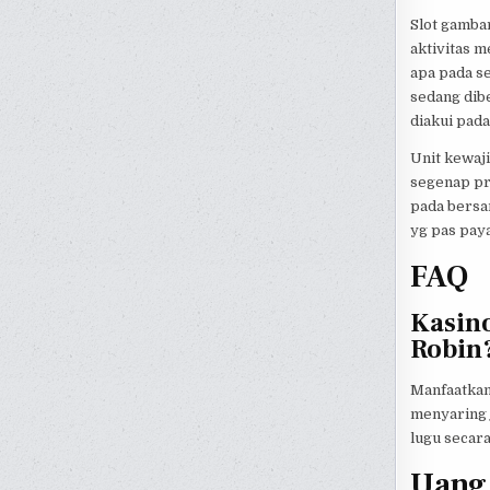
Slot gamba
aktivitas m
apa pada s
sedang dib
diakui pad
Unit kewaji
segenap pr
pada bersa
yg pas pay
FAQ
Kasin
Robin
Manfaatkan
menyaring 
lugu secar
Uang