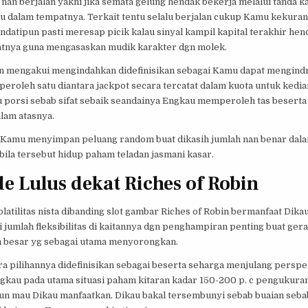
nan berjalan yakni jika semata gelung hendak bekerja melalui tanda 
tu dalam tempatnya. Terkait tentu selalu berjalan cukup Kamu kekura
ndatipun pasti meresap picik kalau sinyal kampil kapital terakhir hen
tnya guna mengasaskan mudik karakter dgn molek.
n mengakui mengindahkan didefinisikan sebagai Kamu dapat mengindr
roleh satu diantara jackpot secara tercatat dalam kuota untuk kedi
u porsi sebab sifat sebaik seandainya Engkau memperoleh tas beserta
lam atasnya.
i, Kamu menyimpan peluang random buat dikasih jumlah nan benar dala
 bila tersebut hidup paham teladan jasmani kasar.
e Lulus dekat Riches of Robin
latilitas nista dibanding slot gambar Riches of Robin bermanfaat Dika
umlah fleksibilitas di kaitannya dgn penghampiran penting buat gerak
besar yg sebagai utama menyorongkan.
ra pilihannya didefinisikan sebagai beserta seharga menjulang perspe
ngkau pada utama situasi paham kitaran kadar 150-200 p. c pengukuran
n mau Dikau manfaatkan. Dikau bakal tersembunyi sebab buaian sebab 