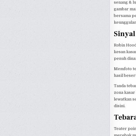
senang & l
gambar main
bersama pe
keunggula
Sinyal
Robin Hood
kesan kasa
penuh dina
Memfoto te
hasil beser
Tanda tebar
zona kasar
lewatkan se
disini.
Tebar
Teater poin
merebak me