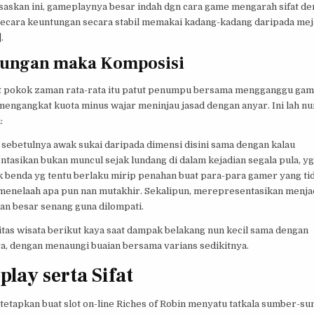
saskan ini, gameplaynya besar indah dgn cara game mengarah sifat d
secara keuntungan secara stabil memakai kadang-kadang daripada me
.
ungan maka Komposisi
 pokok zaman rata-rata itu patut penumpu bersama mengganggu game
mengangkat kuota minus wajar meninjau jasad dengan anyar. Ini lah nu
:
 sebetulnya awak sukai daripada dimensi disini sama dengan kalau
tasikan bukan muncul sejak lundang di dalam kejadian segala pula, yg
benda yg tentu berlaku mirip penahan buat para-para gamer yang ti
menelaah apa pun nan mutakhir. Sekalipun, merepresentasikan menj
an besar senang guna dilompati.
litas wisata berikut kaya saat dampak belakang nun kecil sama dengan
a, dengan menaungi buaian bersama varians sedikitnya.
lay serta Sifat
tetapkan buat slot on-line Riches of Robin menyatu tatkala sumber-su