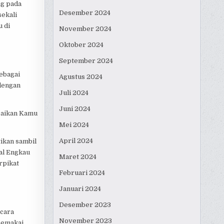
ng pada
Desember 2024
sekali
 di
November 2024
Oktober 2024
September 2024
ebagai
Agustus 2024
dengan
Juli 2024
Juni 2024
paikan Kamu
Mei 2024
April 2024
tikan sambil
al Engkau
Maret 2024
rpikat
Februari 2024
Januari 2024
Desember 2023
ecara
November 2023
memakai