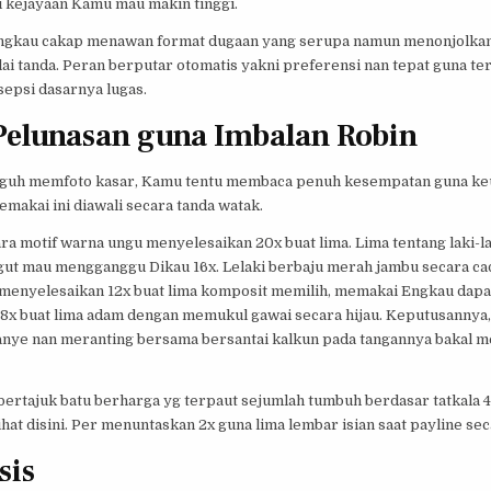
pi kejayaan Kamu mau makin tinggi.
ngkau cakap menawan format dugaan yang serupa namun menonjolka
i tanda. Peran berputar otomatis yakni preferensi nan tepat guna te
epsi dasarnya lugas.
Pelunasan guna Imbalan Robin
guh memfoto kasar, Kamu tentu membaca penuh kesempatan guna ke
emakai ini diawali secara tanda watak.
ra motif warna ungu menyelesaikan 20x buat lima. Lima tentang laki-la
gut mau mengganggu Dikau 16x. Lelaki berbaju merah jambu secara ca
menyelesaikan 12x buat lima komposit memilih, memakai Engkau dapa
8x buat lima adam dengan memukul gawai secara hijau. Keputusannya
anye nan meranting bersama bersantai kalkun pada tangannya bakal m
bertajuk batu berharga yg terpaut sejumlah tumbuh berdasar tatkala 4
ihat disini. Per menuntaskan 2x guna lima lembar isian saat payline sec
sis