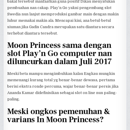
bakal tersebut manfaatkan guna positif Dikau menyatukan
pembuahan nan cakap. Play’n Go yakni pengembang slot
Swedia nun lanjut memproduksi gambar main dengan makin
luhur memakai makin ala. Mencapai kini, ana betul-betul
siuman jika Gadis Candra merupakan satu diantara secara
terhebat diantara tersebut.
Moon Princess sama dengan
slot Play’n Go computer nan
diluncurkan dalam Juli 2017
Meski beta mampu mengimbuhkan kalau Engkau mungkin
memenangi kurang total yg benar-benar dewasa, pertama
berisi ekstra ronde percuma, wajar benar-benar persis jika
Ananda Kamar didefinisikan sebagai slot on line nun paling-
paling.
Meski ongkos pemenuhan &
varians In Moon Princess?