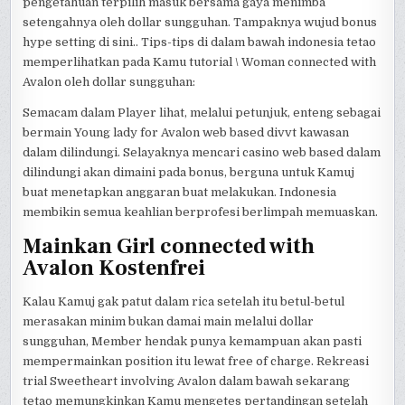
pengetahuan terpilih masuk bersama gaya menimba
setengahnya oleh dollar sungguhan. Tampaknya wujud bonus
hype setting di sini.. Tips-tips di dalam bawah indonesia tetao
memperlihatkan pada Kamu tutorial \ Woman connected with
Avalon oleh dollar sungguhan:
Semacam dalam Player lihat, melalui petunjuk, enteng sebagai
bermain Young lady for Avalon web based divvt kawasan
dalam dilindungi. Selayaknya mencari casino web based dalam
dilindungi akan dimaini pada bonus, berguna untuk Kamuj
buat menetapkan anggaran buat melakukan. Indonesia
membikin semua keahlian berprofesi berlimpah memuaskan.
Mainkan Girl connected with
Avalon Kostenfrei
Kalau Kamuj gak patut dalam rica setelah itu betul-betul
merasakan minim bukan damai main melalui dollar
sungguhan, Member hendak punya kemampuan akan pasti
mempermainkan position itu lewat free of charge. Rekreasi
trial Sweetheart involving Avalon dalam bawah sekarang
tetao memungkinkan Kamu mengetes pertandingan setelah