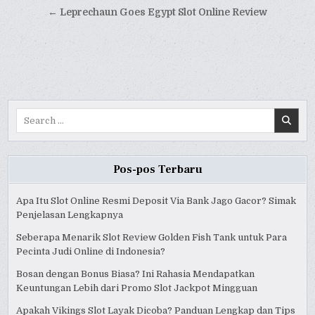
pos
← Leprechaun Goes Egypt Slot Online Review
Search
for:
Pos-pos Terbaru
Apa Itu Slot Online Resmi Deposit Via Bank Jago Gacor? Simak
Penjelasan Lengkapnya
Seberapa Menarik Slot Review Golden Fish Tank untuk Para
Pecinta Judi Online di Indonesia?
Bosan dengan Bonus Biasa? Ini Rahasia Mendapatkan
Keuntungan Lebih dari Promo Slot Jackpot Mingguan
Apakah Vikings Slot Layak Dicoba? Panduan Lengkap dan Tips