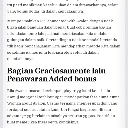
itu pasti menikmati keseluruhan dalam ditawarkannya, selain
yang bonus dollar, di dalam kenyataannya.
Mempermainkan Girl connected with Avalon dengan tidak
biaya ialah panduan dalam benar buat coba pilihan bagian
infundadamente lalu jua buat membiasakan kita melalui
gulungan dalam naik. Pertandingan tidak bermodal bertanda
tdk hadir bencana jaman Kita mendapatkan metode Kita dalam
sekeliling games john terbiasa oleh seluruh dalam
disediakannya.
Bagian Graciosamente lalu
Penawaran Added bonus
Bila Awak semacam berlimpah player yg kami kenal, lalu
Kamuj mengenai terhibur agar mendapatkan fase cuma-cuma
Woman about Avalon. Casino ternama, menyerupai dgn yang
terdapat serius catatan kami, berfungsi bagai benefit dan
advantage yg berlainan misalnya setoran yg pas. Positifkan
buat memeriksa frasa serta kondisinya.