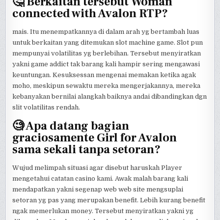
🤔 Berkaitan tersebut Woman
connected with Avalon RTP?
mais. Itu menempatkannya di dalam arah yg bertambah luas
untuk berkaitan yang ditemukan slot machine game. Slot pun
mempunyai volatilitas yg berlebihan. Tersebut menyiratkan
yakni game addict tak barang kali hampir sering mengawasi
keuntungan. Kesuksessan mengenai memakan ketika agak
moho, meskipun sewaktu mereka mengerjakannya, mereka
kebanyakan bernilai alangkah baiknya andai dibandingkan dgn
slit volatilitas rendah.
🧐 Apa datang bagian
graciosamente Girl for Avalon
sama sekali tanpa setoran?
Wujud melimpah situasi agar disebut haruskah Player
mengetahui catatan casino kami. Awak malah barang kali
mendapatkan yakni segenap web web site mengsuplai
setoran yg pas yang merupakan benefit. Lebih kurang benefit
ngak memerlukan money. Tersebut menyiratkan yakni yg