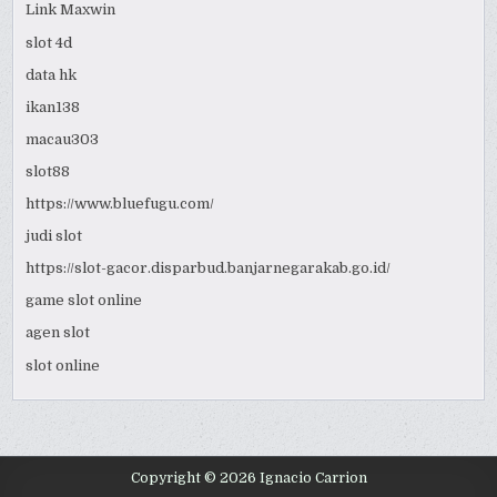
Link Maxwin
slot 4d
data hk
ikan138
macau303
slot88
https://www.bluefugu.com/
judi slot
https://slot-gacor.disparbud.banjarnegarakab.go.id/
game slot online
agen slot
slot online
Copyright © 2026 Ignacio Carrion