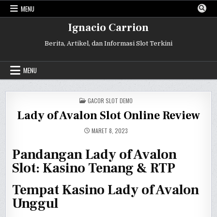
Skip
MENU
to
content
Ignacio Carrion
Berita, Artikel, dan Informasi Slot Terkini
MENU
POSTED
GACOR SLOT DEMO
IN
Lady of Avalon Slot Online Review
MARET 8, 2023
Pandangan Lady of Avalon
Slot: Kasino Tenang & RTP
Tempat Kasino Lady of Avalon
Unggul