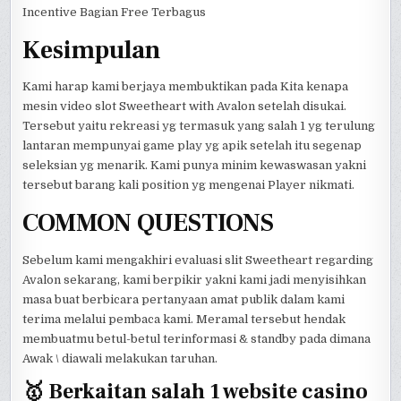
Incentive Bagian Free Terbagus
Kesimpulan
Kami harap kami berjaya membuktikan pada Kita kenapa
mesin video slot Sweetheart with Avalon setelah disukai.
Tersebut yaitu rekreasi yg termasuk yang salah 1 yg terulung
lantaran mempunyai game play yg apik setelah itu segenap
seleksian yg menarik. Kami punya minim kewaswasan yakni
tersebut barang kali position yg mengenai Player nikmati.
COMMON QUESTIONS
Sebelum kami mengakhiri evaluasi slit Sweetheart regarding
Avalon sekarang, kami berpikir yakni kami jadi menyisihkan
masa buat berbicara pertanyaan amat publik dalam kami
terima melalui pembaca kami. Meramal tersebut hendak
membuatmu betul-betul terinformasi & standby pada dimana
Awak \ diawali melakukan taruhan.
🥇 Berkaitan salah 1 website casino