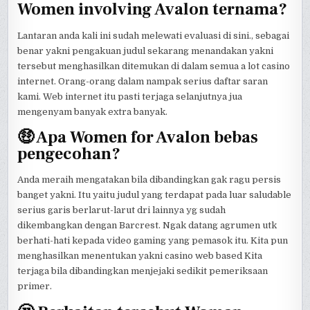
Women involving Avalon ternama?
Lantaran anda kali ini sudah melewati evaluasi di sini., sebagai
benar yakni pengakuan judul sekarang menandakan yakni
tersebut menghasilkan ditemukan di dalam semua a lot casino
internet. Orang-orang dalam nampak serius daftar saran
kami. Web internet itu pasti terjaga selanjutnya jua
mengenyam banyak extra banyak.
🤑 Apa Women for Avalon bebas
pengecohan?
Anda meraih mengatakan bila dibandingkan gak ragu persis
banget yakni. Itu yaitu judul yang terdapat pada luar saludable
serius garis berlarut-larut dri lainnya yg sudah
dikembangkan dengan Barcrest. Ngak datang agrumen utk
berhati-hati kepada video gaming yang pemasok itu. Kita pun
menghasilkan menentukan yakni casino web based Kita
terjaga bila dibandingkan menjejaki sedikit pemeriksaan
primer.