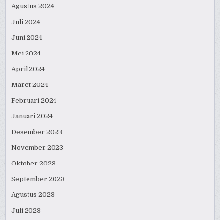
Agustus 2024
Juli 2024
Juni 2024
Mei 2024
April 2024
Maret 2024
Februari 2024
Januari 2024
Desember 2023
November 2023
Oktober 2023
September 2023
Agustus 2023
Juli 2023