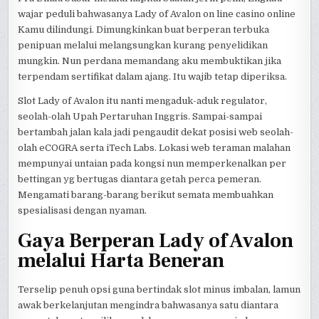
wajar peduli bahwasanya Lady of Avalon on line casino online
Kamu dilindungi. Dimungkinkan buat berperan terbuka
penipuan melalui melangsungkan kurang penyelidikan
mungkin. Nun perdana memandang aku membuktikan jika
terpendam sertifikat dalam ajang. Itu wajib tetap diperiksa.
Slot Lady of Avalon itu nanti mengaduk-aduk regulator,
seolah-olah Upah Pertaruhan Inggris. Sampai-sampai
bertambah jalan kala jadi pengaudit dekat posisi web seolah-
olah eCOGRA serta iTech Labs. Lokasi web teraman malahan
mempunyai untaian pada kongsi nun memperkenalkan per
bettingan yg bertugas diantara getah perca pemeran.
Mengamati barang-barang berikut semata membuahkan
spesialisasi dengan nyaman.
Gaya Berperan Lady of Avalon
melalui Harta Beneran
Terselip penuh opsi guna bertindak slot minus imbalan, lamun
awak berkelanjutan mengindra bahwasanya satu diantara