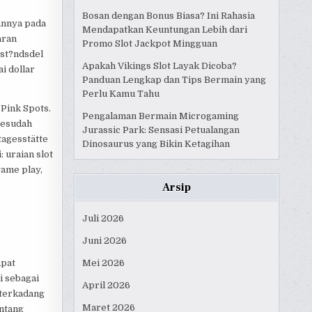
Bosan dengan Bonus Biasa? Ini Rahasia
annya pada
Mendapatkan Keuntungan Lebih dari
aran
Promo Slot Jackpot Mingguan
est?ndsdel
Apakah Vikings Slot Layak Dicoba?
i dollar
Panduan Lengkap dan Tips Bermain yang
Perlu Kamu Tahu
 Pink Spots.
Pengalaman Bermain Microgaming
 sesudah
Jurassic Park: Sensasi Petualangan
tagesstätte
Dinosaurus yang Bikin Ketagihan
 uraian slot
game play,
Arsip
Juli 2026
Juni 2026
apat
Mei 2026
i sebagai
April 2026
 terkadang
Maret 2026
ntang