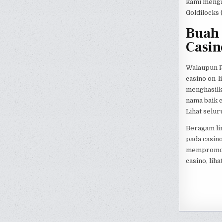
kami menga
Goldilocks 
Buah 
Casin
Walaupun P
casino on-l
menghasilk
nama baik 
Lihat selu
Beragam li
pada casino
mempromosi
casino, liha