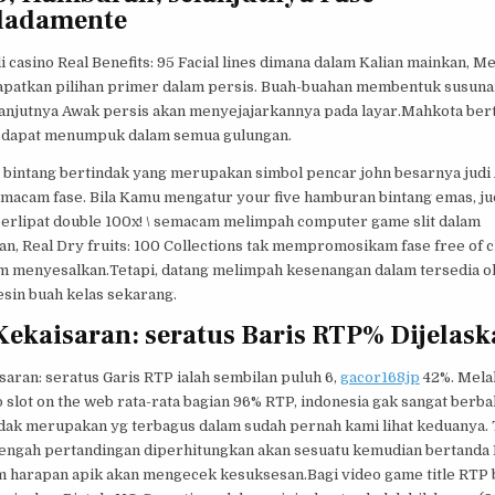
dadamente
 casino Real Benefits: 95 Facial lines dimana dalam Kalian mainkan,
patkan pilihan primer dalam persis. Buah-buahan membentuk susuna
lanjutnya Awak persis akan menyejajarkannya pada layar.Mahkota bert
, & dapat menumpuk dalam semua gulungan.
lu bintang bertindak yang merupakan simbol pencar john besarnya judi
acam fase. Bila Kamu mengatur your five hamburan bintang emas, j
erlipat double 100x! \ semacam melimpah computer game slit dalam
n, Real Dry fruits: 100 Collections tak mempromosikam fase free of 
m menyesalkan.Tetapi, datang melimpah kesenangan dalam tersedia ol
sin buah kelas sekarang.
ekaisaran: seratus Baris RTP% Dijelas
aran: seratus Garis RTP ialah sembilan puluh 6,
gacor168jp
42%. Mela
o slot on the web rata-rata bagian 96% RTP, indonesia gak sangat berba
tidak merupakan yg terbagus dalam sudah pernah kami lihat keduanya. 
 tengah pertandingan diperhitungkan akan sesuatu kemudian bertanda 
harapan apik akan mengecek kesuksesan.Bagi video game title RTP b