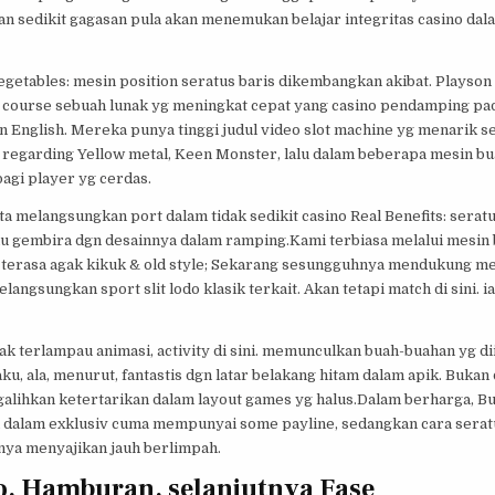
n sedikit gagasan pula akan menemukan belajar integritas casino dal
egetables: mesin position seratus baris dikembangkan akibat. Playson 
 course sebuah lunak yg meningkat cepat yang casino pendamping p
 English. Mereka punya tinggi judul video slot machine yg menarik s
n regarding Yellow metal, Keen Monster, lalu dalam beberapa mesin bu
bagi player yg cerdas.
a melangsungkan port dalam tidak sedikit casino Real Benefits: serat
alu gembira dgn desainnya dalam ramping.Kami terbiasa melalui mesin
l terasa agak kikuk & old style; Sekarang sesungguhnya mendukung m
langsungkan sport slit lodo klasik terkait. Akan tetapi match di sini. ia
k terlampau animasi, activity di sini. memunculkan buah-buahan yg di
ku, ala, menurut, fantastis dgn latar belakang hitam dalam apik. Bukan
alihkan ketertarikan dalam layout games yg halus.Dalam berharga, B
 dalam exklusiv cuma mempunyai some payline, sedangkan cara serat
ya menyajikan jauh berlimpah.
, Hamburan, selanjutnya Fase