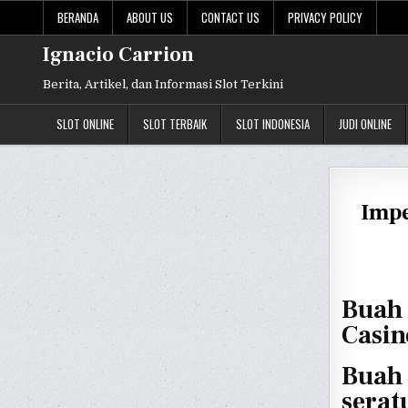
Skip
BERANDA
ABOUT US
CONTACT US
PRIVACY POLICY
to
content
Ignacio Carrion
Berita, Artikel, dan Informasi Slot Terkini
SLOT ONLINE
SLOT TERBAIK
SLOT INDONESIA
JUDI ONLINE
Impe
Buah 
Casin
Buah 
serat