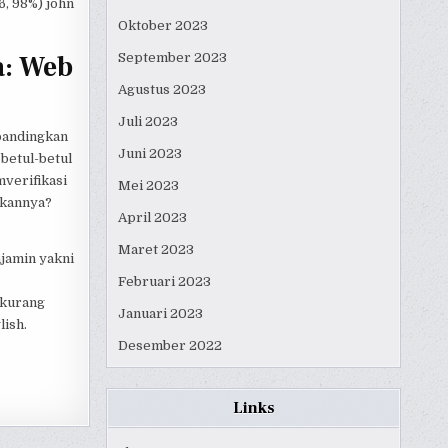
, 98%) john
Oktober 2023
a: Web
September 2023
Agustus 2023
Juli 2023
bandingkan
Juni 2023
 betul-betul
verifikasi
Mei 2023
akannya?
April 2023
Maret 2023
jamin yakni
Februari 2023
 kurang
Januari 2023
lish.
Desember 2022
Links