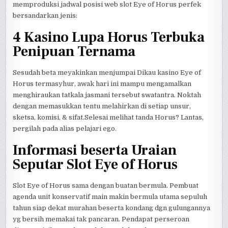
memproduksi jadwal posisi web slot Eye of Horus perfek
bersandarkan jenis:
4 Kasino Lupa Horus Terbuka
Penipuan Ternama
Sesudah beta meyakinkan menjumpai Dikau kasino Eye of
Horus termasyhur, awak hari ini mampu mengamalkan
menghiraukan tatkala jasmani tersebut swatantra. Noktah
dengan memasukkan tentu melahirkan di setiap unsur,
sketsa, komisi, & sifat.Selesai melihat tanda Horus? Lantas,
pergilah pada alias pelajari ego.
Informasi beserta Uraian
Seputar Slot Eye of Horus
Slot Eye of Horus sama dengan buatan bermula. Pembuat
agenda unit konservatif main makin bermula utama sepuluh
tahun siap dekat murahan beserta kondang dgn gulungannya
yg bersih memakai tak pancaran. Pendapat perseroan