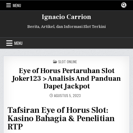
Skip
MENU
to
content
Ignacio Carrion
Berita, Artikel, dan Informasi Slot Terkini
MENU
POSTED
SLOT ONLINE
IN
Eye of Horus Pertaruhan Slot
Joker123 > Analisis And Panduan
Dapet Jackpot
AGUSTUS 5, 2023
Tafsiran Eye of Horus Slot:
Kasino Bahagia & Penelitian
RTP