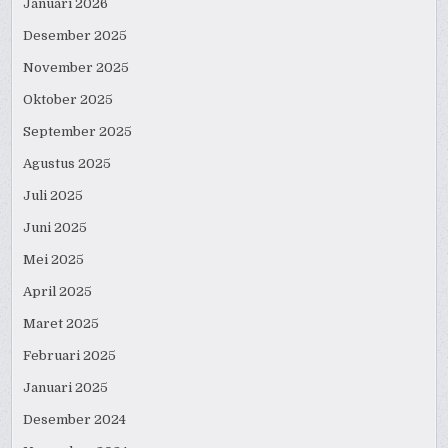
Januari 2026
Desember 2025
November 2025
Oktober 2025
September 2025
Agustus 2025
Juli 2025
Juni 2025
Mei 2025
April 2025
Maret 2025
Februari 2025
Januari 2025
Desember 2024