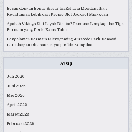
Bosan dengan Bonus Biasa? Ini Rahasia Mendapatkan
Keuntungan Lebih dari Promo Slot Jackpot Mingguan
Apakah Vikings Slot Layak Dicoba? Panduan Lengkap dan Tips
Bermain yang Perlu Kamu Tahu
Pengalaman Bermain Microgaming Jurassic Park: Sensasi
Petualangan Dinosaurus yang Bikin Ketagihan
Arsip
Juli 2026
Juni 2026
Mei 2026
April 2026
Maret 2026
Februari 2026